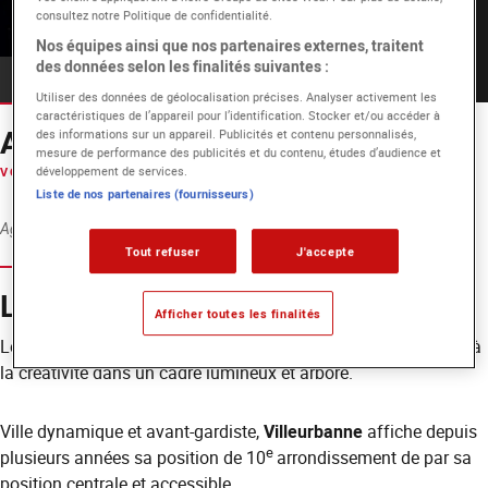
consultez notre Politique de confidentialité.
Nos équipes ainsi que nos partenaires externes, traitent
des données selon les finalités suivantes :
Son & Musique
Utiliser des données de géolocalisation précises. Analyser activement les
caractéristiques de l’appareil pour l’identification. Stocker et/ou accéder à
Agenda EICAR Lyon
des informations sur un appareil. Publicités et contenu personnalisés,
mesure de performance des publicités et du contenu, études d’audience et
développement de services.
VOIR TOUS LES ÉVÉNEMENTS
Liste de nos partenaires (fournisseurs)
Agenda momentanément indisponible.
.
Voir la page Eventbrite
Tout refuser
J'accepte
L'environnement Impulse
Afficher toutes les finalités
Le projet Impulse est né d’une volonté de bâtir un lieu propice à
la créativité dans un cadre lumineux et arboré.
Ville dynamique et avant-gardiste,
Villeurbanne
affiche depuis
e
plusieurs années sa position de 10
arrondissement de par sa
position centrale et accessible.