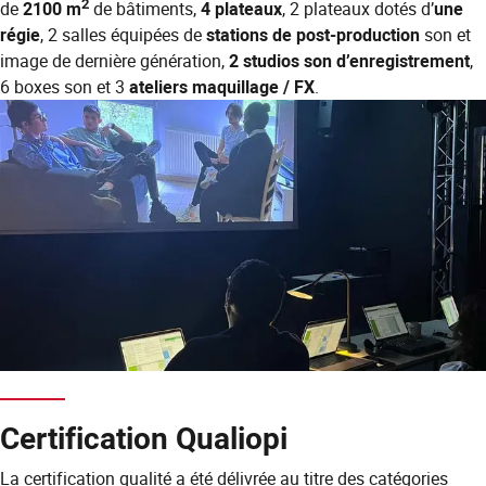
2
de
2100 m
de bâtiments,
4 plateaux
, 2 plateaux dotés d’
une
régie
, 2 salles équipées de
stations de post-production
son et
image de dernière génération,
2 studios son d’enregistrement
,
6 boxes son et 3
ateliers maquillage / FX
.
Certification Qualiopi
La certification qualité a été délivrée au titre des catégories