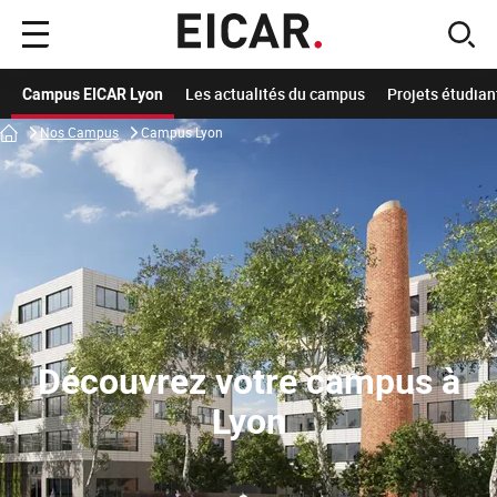
Menu
sear
principal
Campus EICAR Lyon
Les actualités du campus
Projets étudian
Accueil
Nos Campus
Campus Lyon
Découvrez votre campus à
Lyon