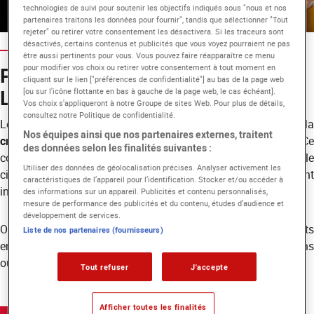
technologies de suivi pour soutenir les objectifs indiqués sous "nous et nos
partenaires traitons les données pour fournir", tandis que sélectionner "Tout
rejeter" ou retirer votre consentement les désactivera. Si les traceurs sont
désactivés, certains contenus et publicités que vous voyez pourraient ne pas
être aussi pertinents pour vous. Vous pouvez faire réapparaître ce menu
pour modifier vos choix ou retirer votre consentement à tout moment en
Prix EICAR du Court-Métrage
cliquant sur le lien ["préférences de confidentialité"] au bas de la page web
Lycéen
[ou sur l'icône flottante en bas à gauche de la page web, le cas échéant].
Vos choix s'appliqueront à notre Groupe de sites Web. Pour plus de détails,
consultez notre Politique de confidentialité.
Le
Prix EICAR du Court-Métrage Lycéen
met à l’honneur l
Nos équipes ainsi que nos partenaires externes, traitent
créativité, l’audace et la sensibilité artistique
des lycéens. Ce
des données selon les finalités suivantes :
concours invite les jeunes à exprimer leur passion pour le
Utiliser des données de géolocalisation précises. Analyser activement les
cinéma à travers des réalisations originales, qu’elles soient
caractéristiques de l’appareil pour l’identification. Stocker et/ou accéder à
individuelles, collectives ou menées dans le cadre scolaire.
des informations sur un appareil. Publicités et contenu personnalisés,
mesure de performance des publicités et du contenu, études d’audience et
développement de services.
Ouvert à tous les lycéens, ce prix accueille des participants
Liste de nos partenaires (fournisseurs)
encadrés par des enseignants, engagés dans des associations
ou porteurs de projets personnels.
Tout refuser
J'accepte
Afficher toutes les finalités