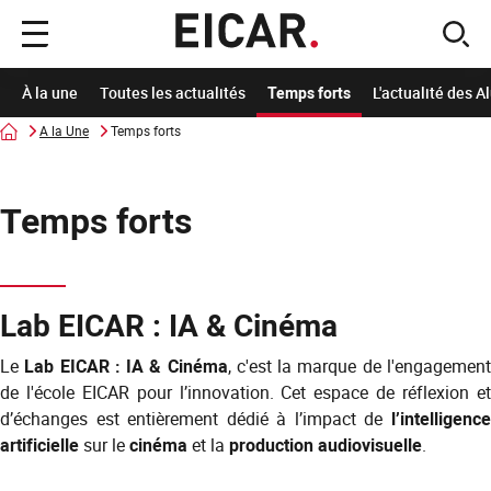
Menu
sear
principal
À la une
Toutes les actualités
Temps forts
L'actualité des 
Accueil
A la Une
Temps forts
Temps forts
Lab EICAR : IA & Cinéma
Le
Lab EICAR : IA & Cinéma
, c'est la marque de l'engagemen
de l'école EICAR pour l’innovation. Cet espace de réflexion et
d’échanges est entièrement dédié à l’impact de
l’intelligence
artificielle
sur le
cinéma
et la
production audiovisuelle
.