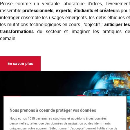
Pensé comme un véritable laboratoire d’idées, l'événement
rassemble
professionnels, experts, étudiants et créateurs
pour
interroger ensemble les usages émergents, les défis éthiques et
les mutations technologiques en cours. L’objectif :
anticiper les
transformations
du secteur et imaginer les pratiques de
demain.
En savoir plus
Nous prenons à coeur de protéger vos données
Nous et nos
1015
partenaires stockons et accédons à des données
personnelles, telles que des données de navigation ou des identifiants
uniques, sur votre appareil. Sélectionner "J'accepte" permet l'utilisation de