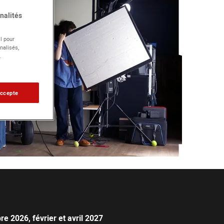
nalités
l pour
nalisés,
.
accepte
e 2026, février et avril 2027