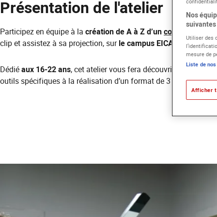
Présentation de l'atelier
confidentiali
Nos équipe
suivantes 
Participez en équipe à la
création de A à Z d’un
court-métrage
Utiliser des
clip et assistez à sa projection, sur
le campus EICAR à Lyon.
l’identificat
mesure de pe
Liste de nos
Dédié
aux 16-22 ans
, cet atelier vous fera découvrir les règles, 
outils spécifiques à la réalisation d’un format de 3 minutes.
Afficher t