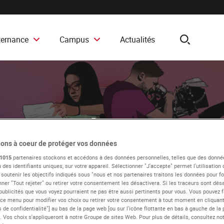
ternance
Campus
Actualités
search
Court-métrage - Lyo
ons à coeur de protéger vos données
1015
partenaires stockons et accédons à des données personnelles, telles que des donné
 des identifiants uniques, sur votre appareil. Sélectionner "J'accepte" permet l'utilisation
 soutenir les objectifs indiqués sous "nous et nos partenaires traitons les données pour fou
ner "Tout rejeter" ou retirer votre consentement les désactivera. Si les traceurs sont désa
publicités que vous voyez pourraient ne pas être aussi pertinents pour vous. Vous pouvez f
 ce menu pour modifier vos choix ou retirer votre consentement à tout moment en cliquant 
 de confidentialité"] au bas de la page web [ou sur l'icône flottante en bas à gauche de la 
. Vos choix s'appliqueront à notre Groupe de sites Web. Pour plus de détails, consultez not