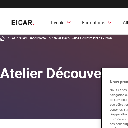
L'école
Formations
Al
Accueil
Les Ateliers Découverte
Atelier Découverte Court-métrage - Lyon
Atelier Découverte 
Nous pren
Nous et nos
navigation ou
de suivi pour
que sélection
contenus et 
réapparaître
["préférences
cas échéant]