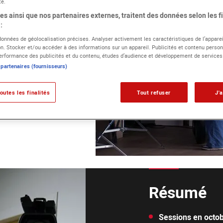
té.
s ainsi que nos partenaires externes, traitent des données selon les fi
:
ou d’un
 données de géolocalisation précises. Analyser activement les caractéristiques de l’apparei
ion. Stocker et/ou accéder à des informations sur un appareil. Publicités et contenu person
rformance des publicités et du contenu, études d’audience et développement de services
 partenaires (fournisseurs)
enjeux et
outes les finalités
Tout refuser
J'
Résumé
Sessions en octobr