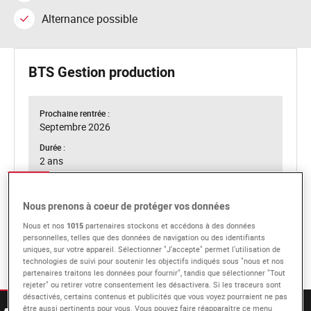
Alternance possible
BTS Gestion production
Prochaine rentrée :
Septembre 2026
Durée :
2 ans
Niveau d'entrée :
Bac
Nous prenons à coeur de protéger vos données
Campus concernés :
Nous et nos
1015
partenaires stockons et accédons à des données
Paris, et Lyon
personnelles, telles que des données de navigation ou des identifiants
uniques, sur votre appareil. Sélectionner "J'accepte" permet l'utilisation de
technologies de suivi pour soutenir les objectifs indiqués sous "nous et nos
partenaires traitons les données pour fournir", tandis que sélectionner "Tout
rejeter" ou retirer votre consentement les désactivera. Si les traceurs sont
désactivés, certains contenus et publicités que vous voyez pourraient ne pas
être aussi pertinents pour vous. Vous pouvez faire réapparaître ce menu