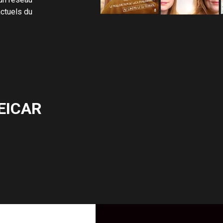
actuels du
 EICAR