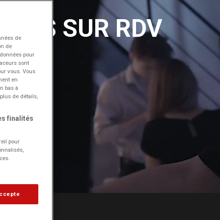
ERTES SUR RDV
nnées de
on de
s données pour
raceurs sont
pour vous. Vous
ment en
en bas à
plus de détails,
s finalités
eil pour
onnalisés,
ces.
accepte