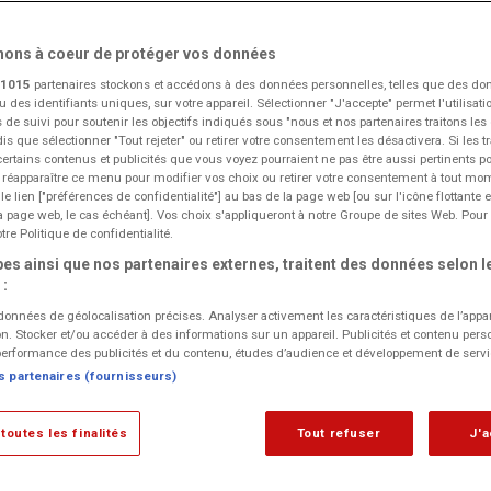
INSCRIPTIONS OUV
nons à coeur de protéger vos données
1015
partenaires stockons et accédons à des données personnelles, telles que des do
u des identifiants uniques, sur votre appareil. Sélectionner "J'accepte" permet l'utilisati
 de suivi pour soutenir les objectifs indiqués sous "nous et nos partenaires traitons le
dis que sélectionner "Tout rejeter" ou retirer votre consentement les désactivera. Si les t
certains contenus et publicités que vous voyez pourraient ne pas être aussi pertinents 
 réapparaître ce menu pour modifier vos choix ou retirer votre consentement à tout mo
PRENDRE RDV (RÉPONSE EN 48H)
le lien ["préférences de confidentialité"] au bas de la page web [ou sur l'icône flottante 
 page web, le cas échéant]. Vos choix s'appliqueront à notre Groupe de sites Web. Pour 
tre Politique de confidentialité.
es ainsi que nos partenaires externes, traitent des données selon le
 :
 données de géolocalisation précises. Analyser activement les caractéristiques de l’appar
tion. Stocker et/ou accéder à des informations sur un appareil. Publicités et contenu pers
erformance des publicités et du contenu, études d’audience et développement de servi
s partenaires (fournisseurs)
toutes les finalités
Tout refuser
J'
ACTUALITÉ