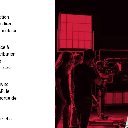
tion,
 direct
ements au
nce à
ribution
e
és des
.
vité,
R, le
ortie de
ie et à