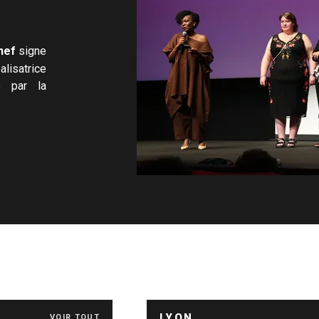
hef
signe
lisatrice
é par la
LYON
VOIR TOUT