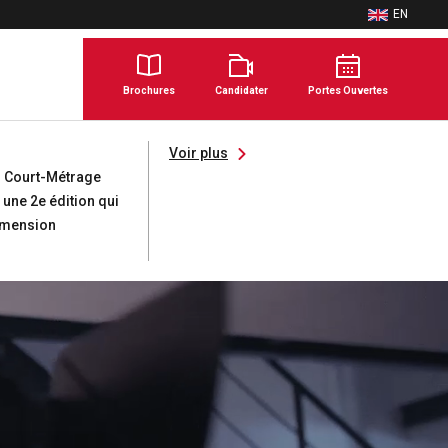
EN
ENGLISH
Brochures
Candidater
Portes Ouvertes
Voir plus
u Court-Métrage
 une 2e édition qui
imension