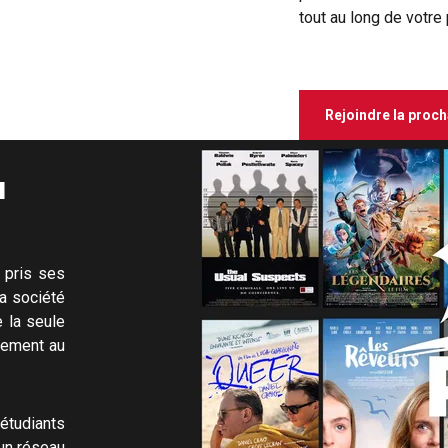
tout au long de votre 
Rejoindre la proc
u
 pris ses
la société
e la seule
tement au
 étudiants
 un réseau