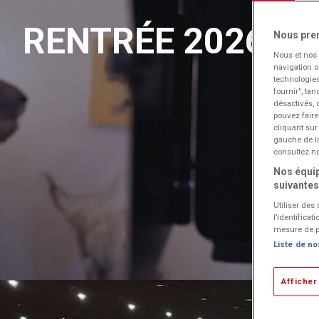
RENTRÉE 2026 : 
Nous pre
Nous et nos
navigation o
technologies
fournir", tan
désactivés, 
pouvez faire
cliquant sur 
gauche de la
consultez no
Nos équip
suivantes
Utiliser des
l’identifica
mesure de p
Liste de no
Afficher 