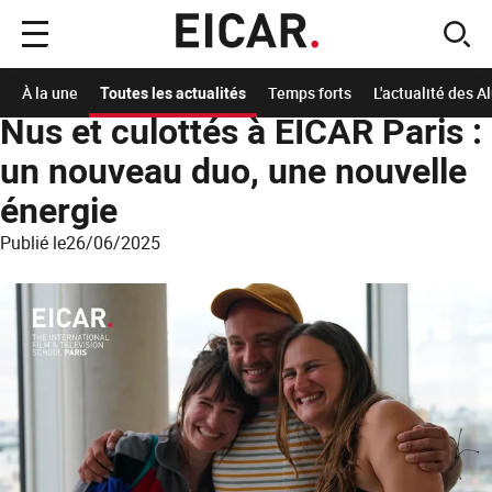
Menu
sear
principal
Accueil
A la Une
Les actualités de l'école
Nus et culottés à EICAR Paris : un n
À la une
Toutes les actualités
Temps forts
L'actualité des 
Nus et culottés à EICAR Paris :
un nouveau duo, une nouvelle
énergie
Publié le
26/06/2025