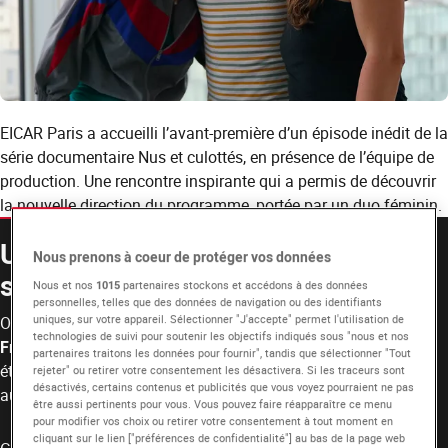
EICAR Paris a accueilli l’avant-première d’un épisode inédit de la
série documentaire Nus et culottés, en présence de l’équipe de
production. Une rencontre inspirante qui a permis de découvrir
la nouvelle direction du programme, portée par un duo féminin.
Une leçon de rigueur derrière la
Nous prenons à coeur de protéger vos données
simplicité
Nous et nos
1015
partenaires stockons et accédons à des données
personnelles, telles que des données de navigation ou des identifiants
uniques, sur votre appareil. Sélectionner "J'accepte" permet l'utilisation de
Organisée à EICAR Paris
en partenariat avec Bonne Pioche et
technologies de suivi pour soutenir les objectifs indiqués sous "nous et nos
France Télévisions
, la projection de Nus et culottés a réuni
partenaires traitons les données pour fournir", tandis que sélectionner "Tout
étudiants, équipes pédagogiques et professionnels du secteur
rejeter" ou retirer votre consentement les désactivera. Si les traceurs sont
désactivés, certains contenus et publicités que vous voyez pourraient ne pas
autour d’un événement sur la production documentaire.
être aussi pertinents pour vous. Vous pouvez faire réapparaître ce menu
pour modifier vos choix ou retirer votre consentement à tout moment en
cliquant sur le lien ["préférences de confidentialité"] au bas de la page web