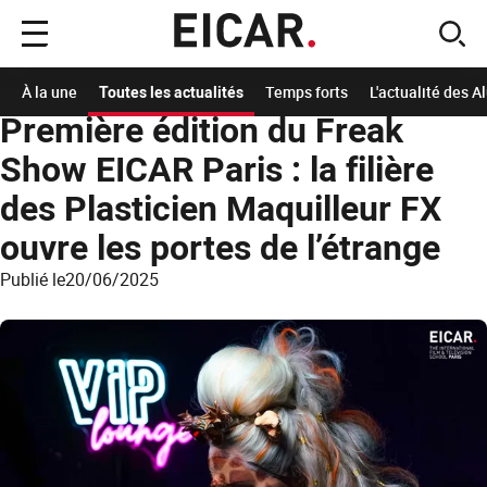
Menu
sear
principal
Accueil
A la Une
Les actualités de l'école
Première édition du Freak Show EICAR P
À la une
Toutes les actualités
Temps forts
L'actualité des 
Première édition du Freak
Show EICAR Paris : la filière
des Plasticien Maquilleur FX
ouvre les portes de l’étrange
Publié le
20/06/2025