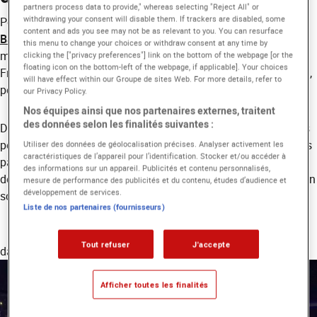
partners process data to provide," whereas selecting "Reject All" or
withdrawing your consent will disable them. If trackers are disabled, some
Pour leur projet de fin d’études, les étudiants du
content and ads you see may not be as relevant to you. You can resurface
Bachelor Plasticien Maquilleur FX
d'EICAR Paris ont
this menu to change your choices or withdraw consent at any time by
métamorphosé l’école en un véritable théâtre de l’étrange : le
clicking the ["privacy preferences"] link on the bottom of the webpage [or the
floating icon on the bottom-left of the webpage, if applicable]. Your choices
Freak Show, une expérience immersive entre club underground,
will have effect within our Groupe de sites Web. For more details, refer to
performance vivante et laboratoire créatif.
our Privacy Policy.
Nos équipes ainsi que nos partenaires externes, traitent
des données selon les finalités suivantes :
Durant cette soirée unique, les visiteurs ont traversé un univers
peuplé de créatures hybrides et dérangeantes, toutes incarnées
Utiliser des données de géolocalisation précises. Analyser activement les
caractéristiques de l’appareil pour l’identification. Stocker et/ou accéder à
par les étudiants eux-mêmes. Une démonstration saisissante
des informations sur un appareil. Publicités et contenu personnalisés,
de leur talent, tant en conception de personnages qu’en mise en
mesure de performance des publicités et du contenu, études d’audience et
développement de services.
scène et storytelling visuel.
Liste de nos partenaires (fournisseurs)
« C’était plus qu’un événement : j'avais l'impression d'être
Tout refuser
J'accepte
dans un monde parallèle. »
Afficher toutes les finalités