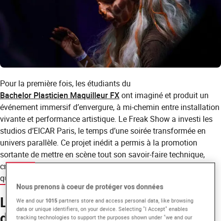
Pour la première fois, les étudiants du
Bachelor Plasticien Maquilleur FX
ont imaginé et produit un
événement immersif d’envergure, à mi-chemin entre installation
vivante et performance artistique. Le Freak Show a investi les
studios d’EICAR Paris, le temps d’une soirée transformée en
univers parallèle. Ce projet inédit a permis à la promotion
sortante de mettre en scène tout son savoir-faire technique,
créatif et narratif, dans un format aussi spectaculaire
qu’expérimental.
Nous prenons à coeur de protéger vos données
Les studios de cinéma habités par
We and our
1015
partners store and access personal data, like browsing
data or unique identifiers, on your device. Selecting "I Accept" enables
des créatures hybrides
tracking technologies to support the purposes shown under "we and our