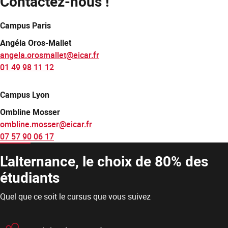
Contactez-nous !
Campus Paris
Angéla Oros-Mallet
angela.orosmallet@eicar.fr
01 49 98 11 12
Campus Lyon
Ombline Mosser
ombline.mosser@eicar.fr
07 57 90 06 17
L'alternance, le choix de 80% des
étudiants
Quel que ce soit le cursus que vous suivez