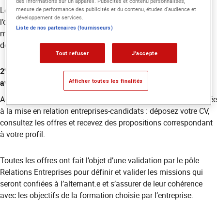
des informations sur un appareil. Publicités et contenu personnalisés,
Le pôle Relations Entreprises vous accompagne alors dans
mesure de performance des publicités et du contenu, études d’audience et
développement de services.
l’optimisation de votre CV et la préparation de la lettre de
Liste de nos partenaires (fournisseurs)
motivation que vous ajusterez en fonction des entreprises et
des postes sur lesquels vous vous positionnerez.
Tout refuser
J'accepte
e
2
étape : candidatez aux offres des entreprises partenaires
Afficher toutes les finalités
avec Ymatch
Accédez aux offres EICAR grâce à la
plateforme Ymatch
dédiée
à la mise en relation entreprises-candidats : déposez votre CV,
consultez les offres et recevez des propositions correspondant
à votre profil.
Toutes les offres ont fait l’objet d’une validation par le pôle
Relations Entreprises pour définir et valider les missions qui
seront confiées à l’alternant.e et s’assurer de leur cohérence
avec les objectifs de la formation choisie par l’entreprise.