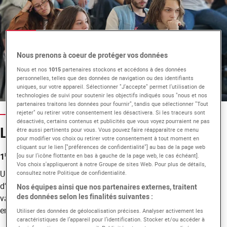
Nous prenons à coeur de protéger vos données
Nous et nos
1015
partenaires stockons et accédons à des données
personnelles, telles que des données de navigation ou des identifiants
uniques, sur votre appareil. Sélectionner "J'accepte" permet l'utilisation de
technologies de suivi pour soutenir les objectifs indiqués sous "nous et nos
partenaires traitons les données pour fournir", tandis que sélectionner "Tout
rejeter" ou retirer votre consentement les désactivera. Si les traceurs sont
désactivés, certains contenus et publicités que vous voyez pourraient ne pas
Lancez-vous !
être aussi pertinents pour vous. Vous pouvez faire réapparaître ce menu
pour modifier vos choix ou retirer votre consentement à tout moment en
cliquant sur le lien ["préférences de confidentialité"] au bas de la page web
re
1
étape : votre profil
[ou sur l'icône flottante en bas à gauche de la page web, le cas échéant].
Vos choix s'appliqueront à notre Groupe de sites Web. Pour plus de détails,
Un entretien approfondi permet de rebalayer votre profil et
consultez notre Politique de confidentialité.
d’identifier vos points forts et vos aptitudes opérationnelles à
Nos équipes ainsi que nos partenaires externes, traitent
des données selon les finalités suivantes :
valoriser lors de vos candidatures auprès de potentiels
employeurs.
Utiliser des données de géolocalisation précises. Analyser activement les
caractéristiques de l’appareil pour l’identification. Stocker et/ou accéder à