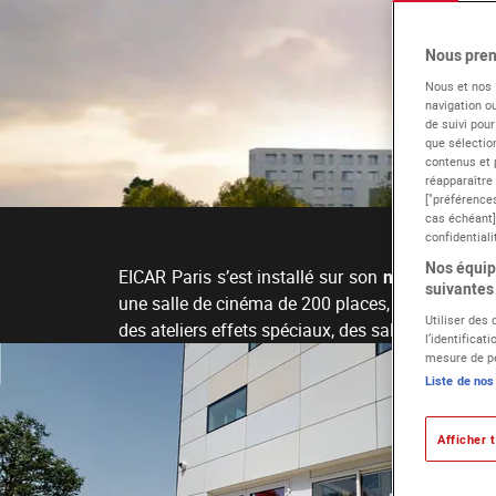
Nous pren
Nous et nos
navigation ou
de suivi pour
que sélection
contenus et 
réapparaître
["préférences
cas échéant]
confidentiali
Nos équipe
EICAR Paris s’est installé sur son
nouveau camp
suivantes 
une salle de cinéma de 200 places, des plateaux 
Utiliser des
des ateliers effets spéciaux, des salles de cours
l’identificat
mesure de pe
Liste de nos
Afficher t