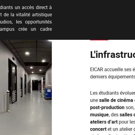
diants un accès direct à
 de la vitalité artistique
dios, les opportunités
e campus crée un cadre
L'infrastru
EICAR accueille ses é
derniers équipements
Les étudiants évolue
une
salle de cinéma
post-production
son,
musique
, des
salles 
ateliers d’art
pour les
concert
et un atelier