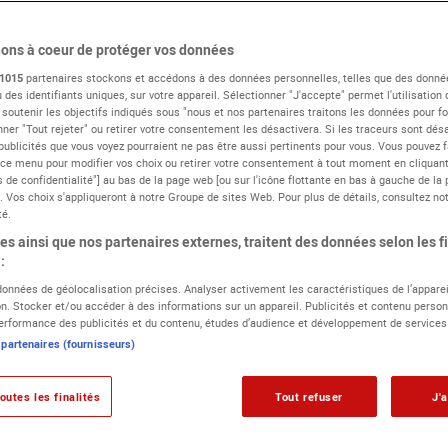
ons à coeur de protéger vos données
1015
partenaires stockons et accédons à des données personnelles, telles que des donné
 des identifiants uniques, sur votre appareil. Sélectionner "J'accepte" permet l'utilisation
 soutenir les objectifs indiqués sous "nous et nos partenaires traitons les données pour fou
ner "Tout rejeter" ou retirer votre consentement les désactivera. Si les traceurs sont désa
publicités que vous voyez pourraient ne pas être aussi pertinents pour vous. Vous pouvez f
 ce menu pour modifier vos choix ou retirer votre consentement à tout moment en cliquant 
 de confidentialité"] au bas de la page web [ou sur l'icône flottante en bas à gauche de la 
. Vos choix s'appliqueront à notre Groupe de sites Web. Pour plus de détails, consultez not
Le campus
Les actualités du campus
Projets étudiants
té.
s ainsi que nos partenaires externes, traitent des données selon les fi
us à la rentrée 2021.
Les étudiants bénéficient d'une infrastr
:
de tournage, des studios d'enregistrement et de post-production, 
 données de géolocalisation précises. Analyser activement les caractéristiques de l’apparei
 et un grand espace scène et spectacle vivant au dernier étage.
ion. Stocker et/ou accéder à des informations sur un appareil. Publicités et contenu person
rformance des publicités et du contenu, études d’audience et développement de services
 partenaires (fournisseurs)
Présentat
outes les finalités
Tout refuser
J'
Notre campus est idé
tramway, aux portes d