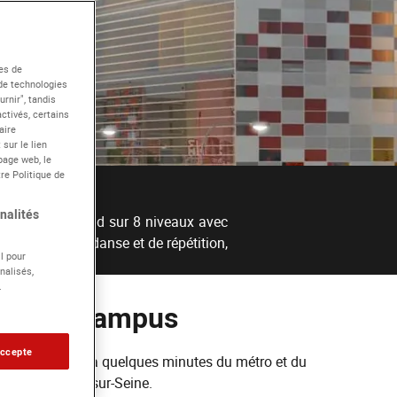
es de
 de technologies
rnir", tandis
ctivés, certains
aire
sur le lien
page web, le
re Politique de
nalités
ucture qui s'étend sur 8 niveaux avec
des salles de danse et de répétition,
l pour
nalisés,
.
ion du campus
accepte
alement situé, à quelques minutes du métro et du
e Paris, à Ivry-sur-Seine.