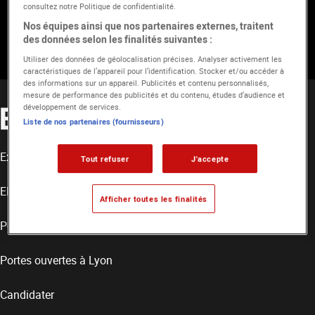
consultez notre Politique de confidentialité.
Nos équipes ainsi que nos partenaires externes, traitent
des données selon les finalités suivantes :
Utiliser des données de géolocalisation précises. Analyser activement les
caractéristiques de l’appareil pour l’identification. Stocker et/ou accéder à
des informations sur un appareil. Publicités et contenu personnalisés,
mesure de performance des publicités et du contenu, études d’audience et
développement de services.
Liste de nos partenaires (fournisseurs)
Extranet Ynov / EICAR
Tout refuser
J'accepte
EICAR Recrute
Afficher toutes les finalités
Portes ouvertes à Paris
Portes ouvertes à Lyon
Candidater