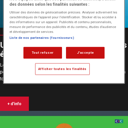
des données selon les finalités suivantes :
Utiliser des données de géolocalisation précises. Analyser activement les
caractéristiques de l’appareil pour l’identification. Stocker et/ou accéder à
des informations sur un appareil. Publicités et contenu personnalisés,
mesure de performance des publicités et du contenu, études d’audience
et développement de services.
Liste de nos partenaires (fournisseurs)
Un partenariat avantageux pour les
étudiants (LYON)
Tout refuser
J'accepte
Le partenariat entre
EICAR Lyon
et le
CIC Villeurbanne
vise à
Afficher toutes les finalités
permettre aux étudiants d'étudier sur notre campus lyonnais en
toute sérénité.
+ d'info