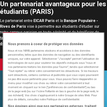
Un partenariat avantageux pour les
étudiants (PARIS)
Le partenariat entre
EICAR Paris
et la
Banque Populaire -
Rives de Paris
vise à permettre aux étudiants d'étudier sur
notre campus parisien en toute sérénité et de bénéficier de
taux d'emprunt étudiant très attractifs
et
sans frais de
dossier
.
Nous prenons à coeur de protéger vos données
Nous et nos
1015
partenaires stockons et accédons à des données
personnelles, telles que des données de navigation ou des identifiants
uniques, sur votre appareil. Sélectionner "J'accepte" permet l'utilisation de
technologies de suivi pour soutenir les objectifs indiqués sous "nous et
+ d'info
nos partenaires traitons les données pour fournir", tandis que sélectionner
"Tout rejeter" ou retirer votre consentement les désactivera. Si les traceurs
sont désactivés, certains contenus et publicités que vous voyez pourraient
ne pas être aussi pertinents pour vous. Vous pouvez faire réapparaître ce
menu pour modifier vos choix ou retirer votre consentement à tout
moment en cliquant sur le lien ["préférences de confidentialité"] au bas
de la page web [ou sur l'icône flottante en bas à gauche de la page web, le
cas échéant]. Vos choix s'appliqueront à notre Groupe de sites Web. Pour
plus de détails, consultez notre Politique de confidentialité.
Nos équipes ainsi que nos partenaires externes, traitent