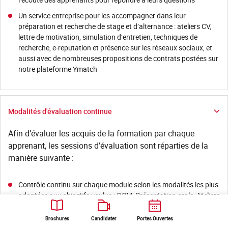
Un service entreprise pour les accompagner dans leur
préparation et recherche de stage et d’alternance : ateliers CV,
lettre de motivation, simulation d’entretien, techniques de
recherche, e-reputation et présence sur les réseaux sociaux, et
aussi avec de nombreuses propositions de contrats postées sur
notre plateforme Ymatch
Modalités d'évaluation continue
Afin d’évaluer les acquis de la formation par chaque
apprenant, les sessions d’évaluation sont réparties de la
manière suivante :
Contrôle continu sur chaque module selon les modalités les plus
adaptées aux objectifs voulus : QCM, Présentation orale, Ateliers
pratiques, Etudes de cas, Exercices, Mises en situations…
Brochures
Candidater
Portes Ouvertes
Présentations de projets à l'écrit ou à l'oral