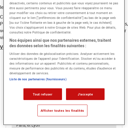
désactivés, certains contenus et publicités que vous voyez pourraient ne pas
le 17/11/2025
être aussi pertinents pour vous. Vous pouvez faire réapparaître ce menu
pour modifier vos choix ou retirer votre consentement à tout moment en
Ce nouveau rendez-vous a mis à l’honneur Anthony Lancret et
cliquant sur le lien ["préférences de confidentialité"] au bas de la page web
[ou sur l'icône flottante en bas à gauche de la page web, le cas échéant].
Pierre Laugier, producteurs délégués chez Itinéraire Productions,
Vos choix s'appliqueront à notre Groupe de sites Web. Pour plus de détails,
venus échanger autour de leur métier, de leurs projets et de leur
consultez notre Politique de confidentialité.
vision de l’industrie.
Nos équipes ainsi que nos partenaires externes, traitent
des données selon les finalités suivantes :
Voir l'article
Utiliser des données de géolocalisation précises. Analyser activement les
caractéristiques de l’appareil pour l’identification. Stocker et/ou accéder à
Bachelor 3 Chargé de production
des informations sur un appareil. Publicités et contenu personnalisés,
mesure de performance des publicités et du contenu, études d’audience et
développement de services.
Prochaine rentrée :
Liste de nos partenaires (fournisseurs)
Septembre 2026
Durée :
Tout refuser
J'accepte
1 an
Niveau d'entrée :
Bac+2 dans le domaine de l'audiovisuel
Afficher toutes les finalités
Campus concernés :
Paris, et Lyon