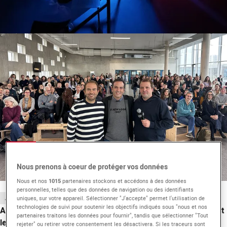
Nous prenons à coeur de protéger vos données
Nous et nos
1015
partenaires stockons et accédons à des données
personnelles, telles que des données de navigation ou des identifiants
uniques, sur votre appareil. Sélectionner "J'accepte" permet l'utilisation de
ACTUALITÉ
technologies de suivi pour soutenir les objectifs indiqués sous "nous et nos
Anthony Lancret et Pierre Laugier (HPI, Flashback) partagent
partenaires traitons les données pour fournir", tandis que sélectionner "Tout
leur vision de la production audiovisuelle à EICAR Paris
rejeter" ou retirer votre consentement les désactivera. Si les traceurs sont