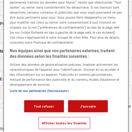
partenaires traitons les données pour fournir", tandis que sélectionner "Tout
rejeter" ou retirer votre consentement les désactivera. Si les traceurs sont
désactivés, certains contenus et publicités que vous voyez pourraient ne pas
être aussi pertinents pour vous. Vous pouvez faire réapparaître ce menu
pour modifier vos choix ou retirer votre consentement à tout moment en
Prénom
cliquant sur le lien ["préférences de confidentialité"] au bas de la page web
[ou sur l'icône flottante en bas à gauche de la page web, le cas échéant].
Vos choix s'appliqueront à notre Groupe de sites Web. Pour plus de détails,
consultez notre Politique de confidentialité.
Nos équipes ainsi que nos partenaires externes, traitent
Numéro de téléphone
des données selon les finalités suivantes :
Utiliser des données de géolocalisation précises. Analyser activement les
caractéristiques de l’appareil pour l’identification. Stocker et/ou accéder à
des informations sur un appareil. Publicités et contenu personnalisés,
E-mail
mesure de performance des publicités et du contenu, études d’audience et
développement de services.
Liste de nos partenaires (fournisseurs)
J'accepte de recevoir des informations sur les formations Eicar par e-mail, par
Tout refuser
J'accepte
SMS et par whatsapp
Afficher toutes les finalités
Vos données personnelles sont utilisées par PARIS EICAR CAMPUS et YNOV pour