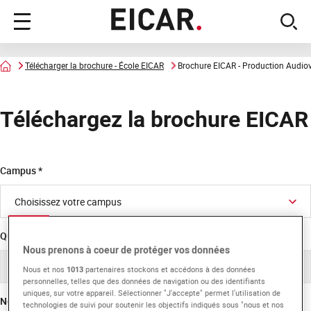
Menu
sear
principal
Accueil
Télécharger la brochure - École EICAR
Brochure EICAR - Production Audiov
Téléchargez la brochure EICAR
Campus
Quel programme vous intéresse ?
Nous prenons à coeur de protéger vos données
Nous et nos
1013
partenaires stockons et accédons à des données
personnelles, telles que des données de navigation ou des identifiants
uniques, sur votre appareil. Sélectionner "J'accepte" permet l'utilisation de
Nom
technologies de suivi pour soutenir les objectifs indiqués sous "nous et nos