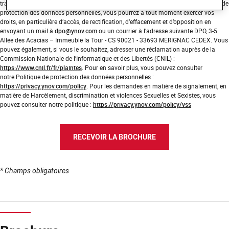
traiter votre demande. Conformément à la réglementation applicable en matière de
protection des données personnelles, vous pourrez à tout moment exercer vos
droits, en particulière d’accès, de rectification, d’effacement et d’opposition en
envoyant un mail à
dpo@ynov.com
ou un courrier à l’adresse suivante DPO, 3-5
Allée des Acacias – Immeuble la Tour - CS 90021 - 33693 MERIGNAC CEDEX. Vous
pouvez également, si vous le souhaitez, adresser une réclamation auprès de la
Commission Nationale de l’Informatique et des Libertés (CNIL) :
https://www.cnil.fr/fr/plaintes
. Pour en savoir plus, vous pouvez consulter
notre Politique de protection des données personnelles :
https://privacy.ynov.com/policy
. Pour les demandes en matière de signalement, en
matière de Harcèlement, discrimination et violences Sexuelles et Sexistes, vous
pouvez consulter notre politique :
https://privacy.ynov.com/policy/vss
RECEVOIR LA BROCHURE
* Champs obligatoires