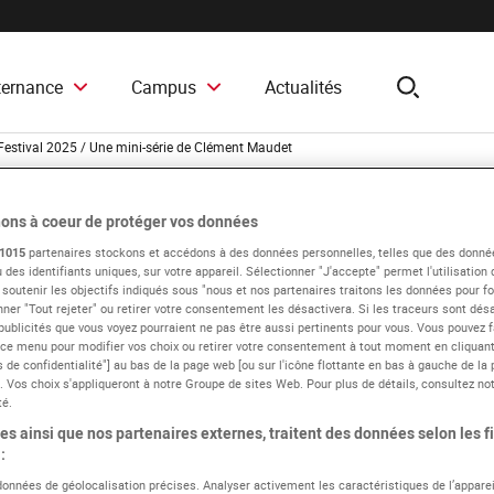
ternance
Campus
Actualités
search
Festival 2025 / Une mini-série de Clément Maudet
Festival 2025 / Une 
ons à coeur de protéger vos données
1015
partenaires stockons et accédons à des données personnelles, telles que des donné
 des identifiants uniques, sur votre appareil. Sélectionner "J'accepte" permet l'utilisation
 soutenir les objectifs indiqués sous "nous et nos partenaires traitons les données pour fou
ner "Tout rejeter" ou retirer votre consentement les désactivera. Si les traceurs sont désa
publicités que vous voyez pourraient ne pas être aussi pertinents pour vous. Vous pouvez f
 ce menu pour modifier vos choix ou retirer votre consentement à tout moment en cliquant 
Le campus
Les actualités du campus
Projets étudiants
 de confidentialité"] au bas de la page web [ou sur l'icône flottante en bas à gauche de la 
. Vos choix s'appliqueront à notre Groupe de sites Web. Pour plus de détails, consultez not
té.
s ainsi que nos partenaires externes, traitent des données selon les fi
:
 données de géolocalisation précises. Analyser activement les caractéristiques de l’apparei