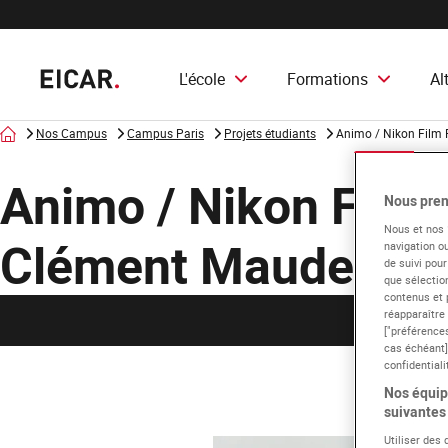
L'école
Formations
Al
Accueil
Nos Campus
Campus Paris
Projets étudiants
Animo / Nikon Film 
Animo / Nikon Film 
Nous pren
Nous et nos
Clément Maudet
navigation ou
de suivi pour
que sélection
contenus et 
réapparaître
["préférences
cas échéant]
confidentiali
Nos équipe
suivantes 
Utiliser des