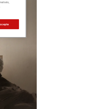
nalisés,
.
accepte