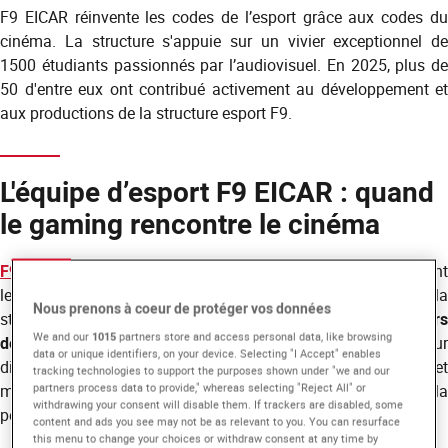
F9 EICAR réinvente les codes de l’esport grâce aux codes du
cinéma. La structure s'appuie sur un vivier exceptionnel de
1500 étudiants passionnés par l’audiovisuel. En 2025, plus de
50 d'entre eux ont contribué activement au développement et
aux productions de la structure esport F9.
L'équipe d’esport F9 EICAR : quand
le gaming rencontre le cinéma
F9 EICAR
, structure esport fondée en 2015, a désormais rejoint
le campus EICAR Paris, sponsor et partenaire principal de la
Nous prenons à coeur de protéger vos données
structure. L'équipe est composée de
joueurs, coachs, créateur
We and our
1015
partners store and access personal data, like browsing
de contenus et d’une multitude de staff
évoluant sur
data or unique identifiers, on your device. Selecting "I Accept" enables
différentes scènes compétitives, tous engagés dans un projet
tracking technologies to support the purposes shown under "we and our
partners process data to provide," whereas selecting "Reject All" or
mêlant passion, créativité et travail, le tout au service de la
withdrawing your consent will disable them. If trackers are disabled, some
performance.
content and ads you see may not be as relevant to you. You can resurface
this menu to change your choices or withdraw consent at any time by