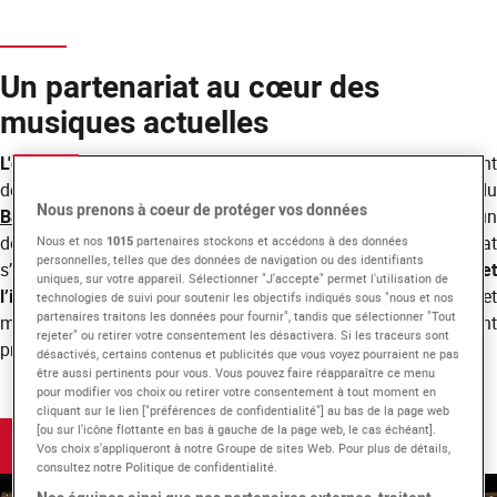
Un partenariat au cœur des
musiques actuelles
L'école EICAR et le
MaMA Music & Convention
collaboren
depuis
près de dix ans
pour offrir aux étudiants d
Nous prenons à coeur de protéger vos données
Bachelor Son & Musique
une expérience unique au sein de l’un
des événements phares de l’industrie musicale. Ce partenariat
Nous et nos
1015
partenaires stockons et accédons à des données
personnelles, telles que des données de navigation ou des identifiants
s’inscrit dans la volonté commune de favoriser la
formation e
uniques, sur votre appareil. Sélectionner "J'accepte" permet l'utilisation de
l’insertion professionnelle
des futurs techniciens du son e
technologies de suivi pour soutenir les objectifs indiqués sous "nous et nos
partenaires traitons les données pour fournir", tandis que sélectionner "Tout
musiciens, en les plaçant au cœur d’un environnement
rejeter" ou retirer votre consentement les désactivera. Si les traceurs sont
professionnel exigeant et créatif.
désactivés, certains contenus et publicités que vous voyez pourraient ne pas
être aussi pertinents pour vous. Vous pouvez faire réapparaître ce menu
pour modifier vos choix ou retirer votre consentement à tout moment en
cliquant sur le lien ["préférences de confidentialité"] au bas de la page web
[ou sur l'icône flottante en bas à gauche de la page web, le cas échéant].
MaMA Music & Convention
Vos choix s'appliqueront à notre Groupe de sites Web. Pour plus de détails,
consultez notre Politique de confidentialité.