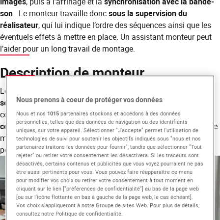
images
, puis à l’affinage et la
synchronisation avec la bande-
son
. Le monteur travaille donc
sous la supervision du
réalisateur
, qui lui indique l’ordre des séquences ainsi que les
éventuels effets à mettre en place. Un assistant monteur peut
l’aider pour un long travail de montage.
Description de monteur
Le monteur se doit d’avoir
un bon sens du rythme
et
une
Nous prenons à coeur de protéger vos données
sensibilité artistique
accrue afin de réaliser un ensemble
cohérent et compréhensible. Par ailleurs,
minutie et
Nous et nos
1015
partenaires stockons et accédons à des données
personnelles, telles que des données de navigation ou des identifiants
concentration
sont aussi des qualités nécessaires au métier de
uniques, sur votre appareil. Sélectionner "J'accepte" permet l'utilisation de
monteur. Il peut parfois visionner plus de 20 heures de rushes
technologies de suivi pour soutenir les objectifs indiqués sous "nous et nos
partenaires traitons les données pour fournir", tandis que sélectionner "Tout
pour réaliser seulement 20 minutes de documentaire.
rejeter" ou retirer votre consentement les désactivera. Si les traceurs sont
désactivés, certains contenus et publicités que vous voyez pourraient ne pas
être aussi pertinents pour vous. Vous pouvez faire réapparaître ce menu
pour modifier vos choix ou retirer votre consentement à tout moment en
cliquant sur le lien ["préférences de confidentialité"] au bas de la page web
[ou sur l'icône flottante en bas à gauche de la page web, le cas échéant].
Vos choix s'appliqueront à notre Groupe de sites Web. Pour plus de détails,
consultez notre Politique de confidentialité.