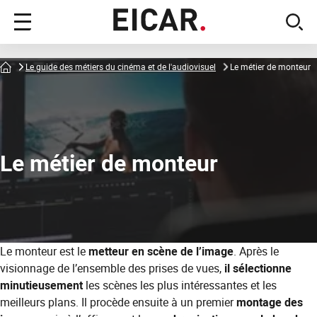
Menu
sear
principal
Accueil
Le guide des métiers du cinéma et de l'audiovisuel
Le métier de monteur
Le métier de monteur
Le monteur est le
metteur en scène de l’image
. Après le
visionnage de l’ensemble des prises de vues,
il sélectionne
minutieusement
les scènes les plus intéressantes et les
meilleurs plans. Il procède ensuite à un premier
montage des