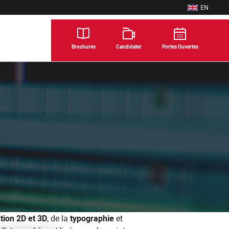
EN
ENGLISH
Brochures
Candidater
Portes Ouvertes
tion 2D et 3D
, de la
typographie
et