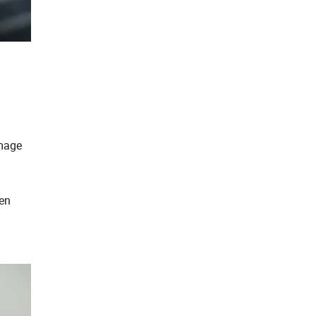
mage
 en