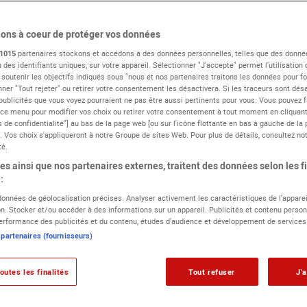
propose une planche tendance dans laquelle il donne une idée de l
différents plans de la future animation. Après validation de ces d
ons à coeur de protéger vos données
1015
partenaires stockons et accédons à des données personnelles, telles que des donné
 des identifiants uniques, sur votre appareil. Sélectionner "J'accepte" permet l'utilisation
n designer
 soutenir les objectifs indiqués sous "nous et nos partenaires traitons les données pour fou
ner "Tout rejeter" ou retirer votre consentement les désactivera. Si les traceurs sont désa
publicités que vous voyez pourraient ne pas être aussi pertinents pour vous. Vous pouvez f
ps musicaux, publicités ou encore vidéos de présentation d’entrep
 ce menu pour modifier vos choix ou retirer votre consentement à tout moment en cliquant 
 de confidentialité"] au bas de la page web [ou sur l'icône flottante en bas à gauche de la 
 au web ou par exemple, aux écrans publicitaires de magasins.
. Vos choix s'appliqueront à notre Groupe de sites Web. Pour plus de détails, consultez not
té.
ne certaine
sensibilité artistique
, évoluant dans un
domaine de
s ainsi que nos partenaires externes, traitent des données selon les fi
:
montage, l’étalonnage, l’encodage ou encore la conception de
ster
attentif aux évolutions technologiques
.
 données de géolocalisation précises. Analyser activement les caractéristiques de l’apparei
ion. Stocker et/ou accéder à des informations sur un appareil. Publicités et contenu person
rformance des publicités et du contenu, études d’audience et développement de services
goureuse
, qui sait répondre aux attentes de ses clients et respecte
 partenaires (fournisseurs)
exercice de son métier. L’évolution de sa carrière repose principa
outes les finalités
Tout refuser
J'