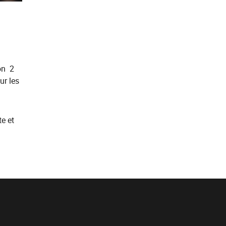
ron 2
ur les
te et