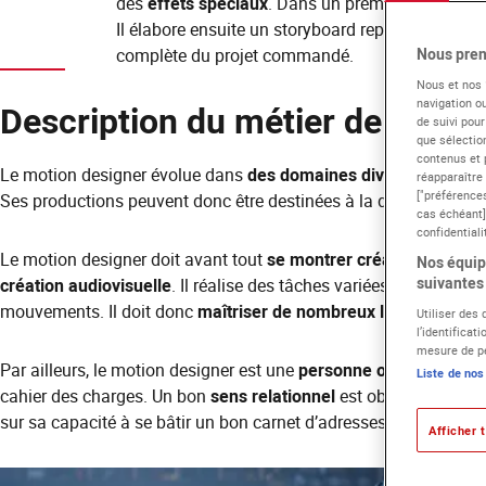
des
effets spéciaux
. Dans un premier temps, il 
Il élabore ensuite un storyboard représentant les 
complète du projet commandé.
Nous pren
Nous et nos
navigation ou
Description du métier de Motio
de suivi pour
que sélection
contenus et 
Le motion designer évolue dans
des domaines diversifiés
: cli
réapparaître
["préférences
Ses productions peuvent donc être destinées à la diffusion TV,
cas échéant]
confidentiali
Le motion designer doit avant tout
se montrer créatif
et avoir u
Nos équipe
suivantes 
création audiovisuelle
. Il réalise des tâches variées comme le 
mouvements. Il doit donc
maîtriser de nombreux logiciels
et re
Utiliser des
l’identificat
mesure de pe
Par ailleurs, le motion designer est une
personne ouverte et ri
Liste de nos
cahier des charges. Un bon
sens relationnel
est obligatoire à l’
sur sa capacité à se bâtir un bon carnet d’adresses.
Afficher t