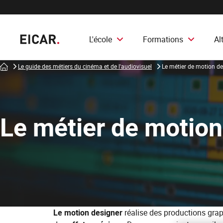
L'école
Formations
Al
Accueil
Le guide des métiers du cinéma et de l'audiovisuel
Le métier de motion de
Le métier de motion
Le motion designer
réalise des productions gra