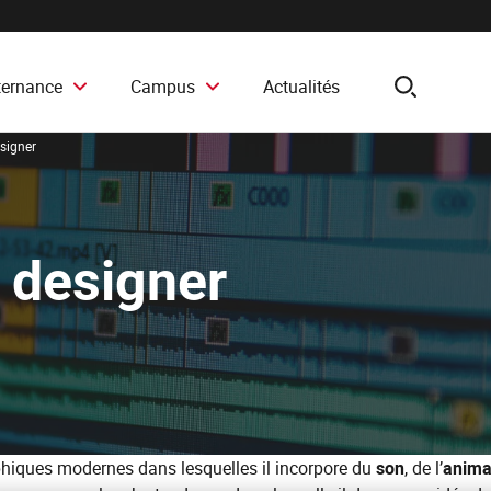
ternance
Campus
Actualités
search
signer
 designer
phiques modernes dans lesquelles il incorpore du
son
, de l’
anima