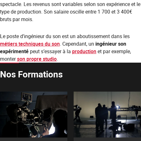
spectacle. Les revenus sont variables selon son expérience et le
type de production. Son salaire oscille entre 1 700 et 3 400€
bruts par mois.
Le poste d’ingénieur du son est un aboutissement dans les
métiers techniques du son
. Cependant, un
ingénieur son
expérimenté
peut s’essayer à la
production
et par exemple,
monter
son propre studio
.
Nos Formations