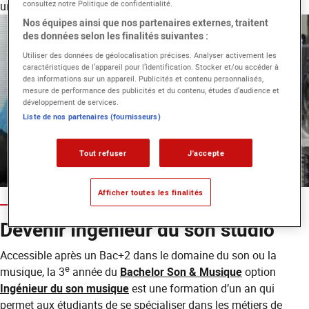
consultez notre Politique de confidentialité.
un atout pour se démarquer.
Nos équipes ainsi que nos partenaires externes, traitent
des données selon les finalités suivantes :
Utiliser des données de géolocalisation précises. Analyser activement les
caractéristiques de l’appareil pour l’identification. Stocker et/ou accéder à
des informations sur un appareil. Publicités et contenu personnalisés,
mesure de performance des publicités et du contenu, études d’audience et
développement de services.
Liste de nos partenaires (fournisseurs)
Tout refuser
J'accepte
Afficher toutes les finalités
Devenir Ingénieur du son studio
Accessible après un Bac+2 dans le domaine du son ou la
e
musique, la 3
année du
Bachelor Son & Musique
option
Ingénieur du son musique
est une formation d’un an qui
permet aux étudiants de se spécialiser dans les métiers de