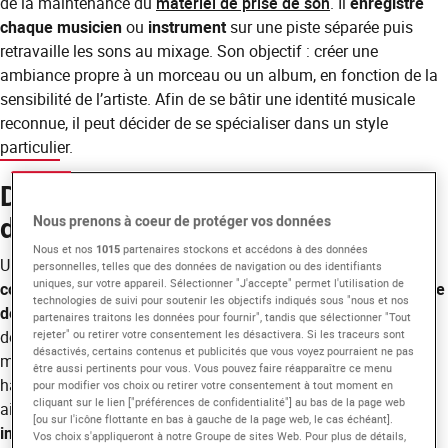
de la maintenance du
matériel de prise de son
. Il
enregistre
chaque musicien
ou
instrument
sur une piste séparée puis
retravaille les sons au mixage. Son objectif : créer une
ambiance propre à un morceau ou un album, en fonction de la
sensibilité de l’artiste. Afin de se bâtir une identité musicale
reconnue, il peut décider de se spécialiser dans un style
particulier.
Description du métier d’ingénieur
du son studio
Nous prenons à coeur de protéger vos données
Nous et nos
1015
partenaires stockons et accédons à des données
Un ingénieur mastering performant possède de grandes
personnelles, telles que des données de navigation ou des identifiants
uniques, sur votre appareil. Sélectionner "J'accepte" permet l'utilisation de
connaissances techniques en son
, ainsi qu’une bonne
maîtrise
technologies de suivi pour soutenir les objectifs indiqués sous "nous et nos
des hautes technologies
.
Lui-même musicien
, il doit
partenaires traitons les données pour fournir", tandis que sélectionner "Tout
rejeter" ou retirer votre consentement les désactivera. Si les traceurs sont
développer sa
sensibilité artistique
pour capter l’identité
désactivés, certains contenus et publicités que vous voyez pourraient ne pas
musicale des artistes. Son rôle est de créer une certaine
être aussi pertinents pour vous. Vous pouvez faire réapparaître ce menu
harmonie propre à chaque session d’enregistrement. Par
pour modifier vos choix ou retirer votre consentement à tout moment en
cliquant sur le lien ["préférences de confidentialité"] au bas de la page web
ailleurs, l’ingénieur du son studio est
autonome
et
prend des
[ou sur l'icône flottante en bas à gauche de la page web, le cas échéant].
initiatives
: savoir valoriser et argumenter ses propositions est
Vos choix s'appliqueront à notre Groupe de sites Web. Pour plus de détails,