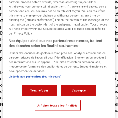
marque allemande équipe aujourd’hui les plus grandes
partners process data to provide," whereas selecting "Reject All" or
withdrawing your consent will disable them. If trackers are disabled, some
productions cinématographiques et audiovisuelles à travers le
content and ads you see may not be as relevant to you. You can resurface
monde. Son exigence en matière de qualité d’image, de fiabilité
this menu to change your choices or withdraw consent at any time by
et de rendu colorimétrique en fait un standard reconnu par les
clicking the ["privacy preferences"] link on the bottom of the webpage [or the
floating icon on the bottom-left of the webpage, if applicable]. Your choices
professionnels du secteur et pour les genres de productions.
will have effect within our Groupe de sites Web. For more details, refer to
Dernièrement, Companion de Drew Hancock, Alien : Romulus de
our Privacy Policy.
Fede Alvarez, la saison 2 de House of Dragon, la biographie de
Nos équipes ainsi que nos partenaires externes, traitent
bob Marley par Robert Elswit ou encore The Fall Guy avec Ryan
des données selon les finalités suivantes :
Reynold de David Leitch ont été réalisé avec cette caméra de
Utiliser des données de géolocalisation précises. Analyser activement les
pointe.
caractéristiques de l’appareil pour l’identification. Stocker et/ou accéder à
des informations sur un appareil. Publicités et contenu personnalisés,
mesure de performance des publicités et du contenu, études d’audience et
développement de services.
Dotée d’un capteur Super 35 4K, d’une plage dynamique
Liste de nos partenaires (fournisseurs)
exceptionnelle et de la technologie REVEAL Color Science,
dernière née chez ARRI, la caméra ALEXA 35 offre un rendu
Tout refuser
J'accepte
d’image d’une grande précision, fidèle aux intentions artistiques
des réalisateurs et directeurs de la photographie. Sa capacité à
restituer avec finesse les hautes lumières, les textures et les
Afficher toutes les finalités
nuances de couleur en fait un outil de référence sur les plateaux
de tournage contemporains.