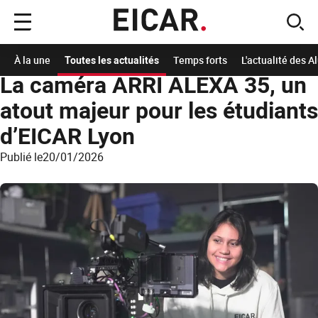
Menu
sear
principal
Accueil
A la Une
Les actualités de l'école
Se former sur du matériel de cinéma 
À la une
Toutes les actualités
Temps forts
L'actualité des 
La caméra ARRI ALEXA 35, un
atout majeur pour les étudiants
d’EICAR Lyon
Publié le
20/01/2026