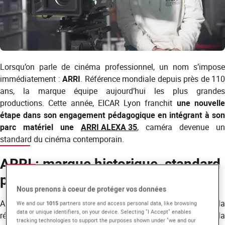
Lorsqu’on parle de cinéma professionnel, un nom s’impose
immédiatement :
ARRI
. Référence mondiale depuis près de 110
ans, la marque équipe aujourd’hui les plus grandes
productions. Cette année, EICAR Lyon franchit
une nouvell
étape dans son engagement pédagogique en intégrant à son
parc matériel une
ARRI ALEXA 35
, caméra devenue un
standard du cinéma contemporain.
ARRI : marque historique, standard
professionnel
Nous prenons à coeur de protéger vos données
ARRI s’impose comme la référence incontournable dans la
We and our
1015
partners store and access personal data, like browsing
data or unique identifiers, on your device. Selecting "I Accept" enables
réalisation audiovisuelle. Fondée il y a près de 110 ans, la
tracking technologies to support the purposes shown under "we and our