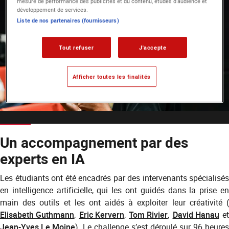
mesure de performance des publicités et du contenu, études d’audience et
développement de services.
Liste de nos partenaires (fournisseurs)
Tout refuser
J'accepte
Afficher toutes les finalités
Un accompagnement par des
experts en IA
Les étudiants ont été encadrés par des intervenants spécialisés
en intelligence artificielle, qui les ont guidés dans la prise en
main des outils et les ont aidés à exploiter leur créativité (
Elisabeth Guthmann
,
Eric Kervern
,
Tom Rivier
,
David Hanau
et
Jean-Yves Le Moine
). Le challenge s’est déroulé sur 96 heures