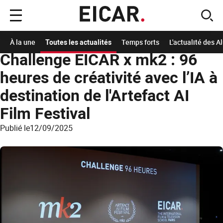
Menu
sear
principal
Accueil
A la Une
Les actualités de l'école
Challenge EICAR x mk2 : 96 heures de c
À la une
Toutes les actualités
Temps forts
L'actualité des 
Challenge EICAR x mk2 : 96
heures de créativité avec l’IA à
destination de l'Artefact AI
Film Festival
Publié le
12/09/2025