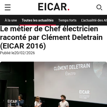
Menu
sear
principal
Accueil
A la Une
Les actualités de l'école
Le métier de Chef électricien raconté
À la une
Toutes les actualités
Temps forts
L'actualité des 
Le métier de Chef électricien
raconté par Clément Deletrain
(EICAR 2016)
Publié le
20/02/2026