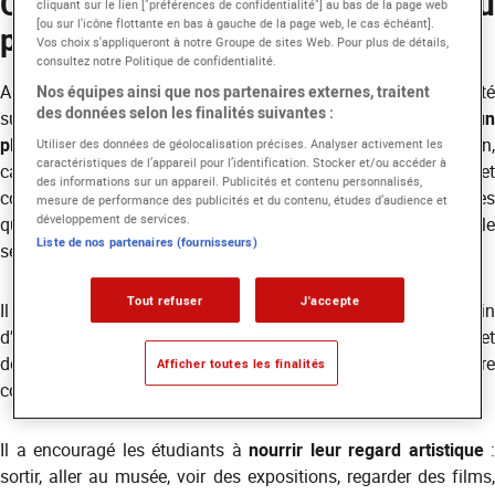
Comprendre les exigences du
cliquant sur le lien ["préférences de confidentialité"] au bas de la page web
[ou sur l'icône flottante en bas à gauche de la page web, le cas échéant].
plateau
Vos choix s'appliqueront à notre Groupe de sites Web. Pour plus de détails,
consultez notre Politique de confidentialité.
Au-delà de la dimension technique,
Clément Deletrain
a insisté
Nos équipes ainsi que nos partenaires externes, traitent
des données selon les finalités suivantes :
sur un point essentiel :
le comportement professionnel sur u
plateau
. Ponctualité irréprochable, sens de l’observation,
Utiliser des données de géolocalisation précises. Analyser activement les
caractéristiques de l’appareil pour l’identification. Stocker et/ou accéder à
capacité à écouter avant de parler, respect de la hiérarchie et
des informations sur un appareil. Publicités et contenu personnalisés,
compréhension des dynamiques d’équipe sont, selon lui, des
mesure de performance des publicités et du contenu, études d’audience et
développement de services.
qualités fondamentales pour évoluer durablement dans le
Liste de nos partenaires (fournisseurs)
secteur.
Tout refuser
J'accepte
Il a rappelé l’importance de savoir trouver sa place au sein
d’une équipe, d’intervenir avec pertinence et au bon moment, et
de comprendre que chaque poste participe à un équilibre
Afficher toutes les finalités
collectif.
Il a encouragé les étudiants à
nourrir leur regard artistique
:
sortir, aller au musée, voir des expositions, regarder des films,