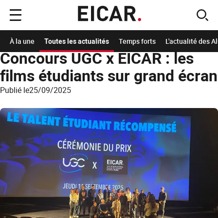
Menu
sear
principal
Accueil
A la Une
Les actualités de l'école
Concours UGC x EICAR : les films étu
À la une
Toutes les actualités
Temps forts
L'actualité des 
Concours UGC x EICAR : les
films étudiants sur grand écran
Publié le
25/09/2025