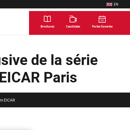
EN
ENGLISH
Brochures
Candidater
Portes Ouvertes
sive de la série
 EICAR Paris
mni EICAR