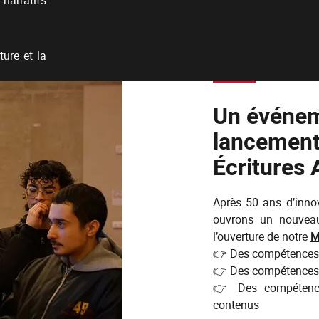
 narratifs
ture et la
Un événem
lancement
Écritures 
Après 50 ans d’innov
ouvrons un nouveau 
l’ouverture de notre
M
👉 Des compétences 
👉 Des compétences a
👉 Des compétence
contenus