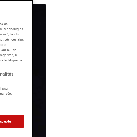
es de
 de technologies
rnir", tandis
ctivés, certains
aire
sur le lien
page web, le
re Politique de
nalités
l pour
nalisés,
.
accepte