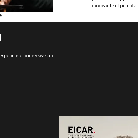
innovante et percutan
e
1
 expérience immersive au