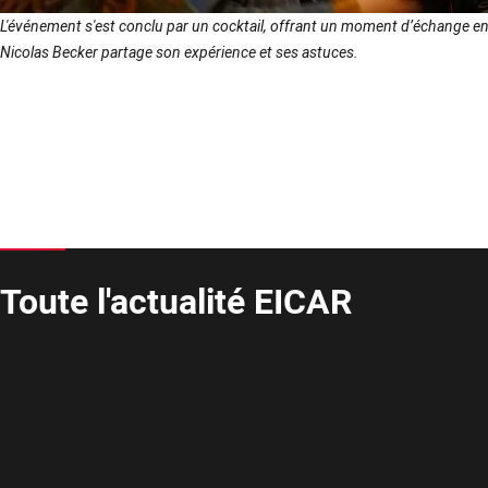
L'événement s'est conclu par un cocktail, offrant un moment d’échange ent
Nicolas Becker partage son expérience et ses astuces.
Toute l'actualité EICAR