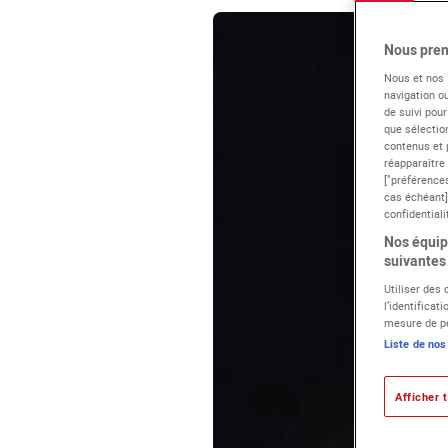
Nous pren
Nous et nos
navigation ou
de suivi pour
que sélection
contenus et 
réapparaître
["préférences
cas échéant]
confidentiali
Nos équipe
suivantes 
Utiliser des
l’identificat
mesure de pe
Liste de nos
Afficher t