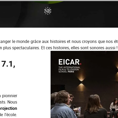
nger le monde grâce aux histoires et nous croyons que nos ét
 plus spectaculaires. Et ces histoires, elles sont sonores aussi !
 7.1,
 pionnier
asts. Nous
projection
e l’école.