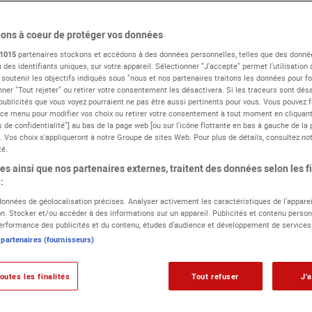
ons à coeur de protéger vos données
1015
partenaires stockons et accédons à des données personnelles, telles que des donné
 des identifiants uniques, sur votre appareil. Sélectionner "J'accepte" permet l'utilisation
 soutenir les objectifs indiqués sous "nous et nos partenaires traitons les données pour fou
ner "Tout rejeter" ou retirer votre consentement les désactivera. Si les traceurs sont désa
publicités que vous voyez pourraient ne pas être aussi pertinents pour vous. Vous pouvez f
 ce menu pour modifier vos choix ou retirer votre consentement à tout moment en cliquant 
 de confidentialité"] au bas de la page web [ou sur l'icône flottante en bas à gauche de la 
. Vos choix s'appliqueront à notre Groupe de sites Web. Pour plus de détails, consultez not
té.
s ainsi que nos partenaires externes, traitent des données selon les fi
:
 données de géolocalisation précises. Analyser activement les caractéristiques de l’apparei
ion. Stocker et/ou accéder à des informations sur un appareil. Publicités et contenu person
rformance des publicités et du contenu, études d’audience et développement de services
 partenaires (fournisseurs)
outes les finalités
Tout refuser
J'