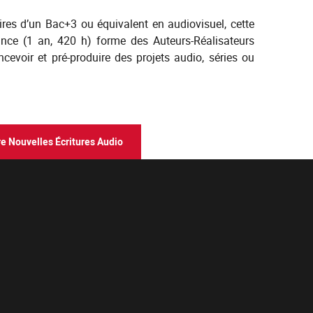
aires d’un Bac+3 ou équivalent en audiovisuel, cette
ance (1 an, 420 h) forme des Auteurs-Réalisateurs
ncevoir et pré-produire des projets audio, séries ou
re Nouvelles Écritures Audio