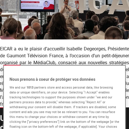
EICAR a eu le plaisir d’accueillir Isabelle Degeorges, Présidente
de Gaumont Télévision France, à l’occasion d’un petit-déjeuner
organisé par le MédiaClub, consacré aux nouvelles stratégies
de co-production et de diffusion dans un paysage audiovisuel
en pleine mutation. Une rencontre inspirante et concrète, qui a
Nous prenons à coeur de protéger vos données
réuni à la fois des étudiants de l’EICAR et plus de 250 invités du
We and our
1013
partners store and access personal data, like browsing
MédiaClub, producteurs, diffuseurs et professionnels de
data or unique identifiers, on your device. Selecting "I Accept" enables
l’audiovisuel venus échanger sur l’avenir de la création
tracking technologies to support the purposes shown under "we and our
partners process data to provide," whereas selecting "Reject All" or
française.
withdrawing your consent will disable them. If trackers are disabled, some
content and ads you see may not be as relevant to you. You can resurface
Une vision globale des projets et
this menu to change your choices or withdraw consent at any time by
clicking the ["privacy preferences"] link on the bottom of the webpage [or the
des partenariats
floating icon on the bottom-left of the webpage, if applicable]. Your choices