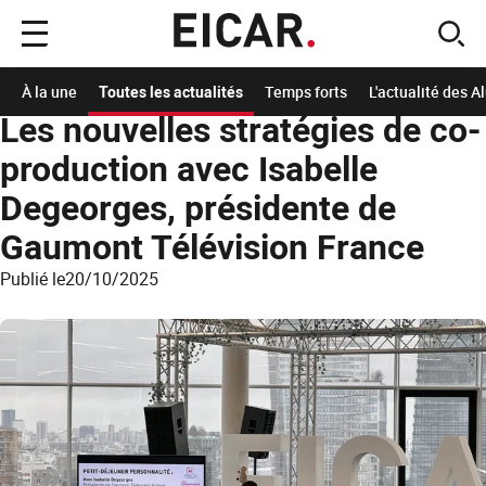
Menu
sear
principal
Accueil
A la Une
Les actualités de l'école
Les nouvelles stratégies de co-produ
À la une
Toutes les actualités
Temps forts
L'actualité des 
Les nouvelles stratégies de co-
production avec Isabelle
Degeorges, présidente de
Gaumont Télévision France
Publié le
20/10/2025