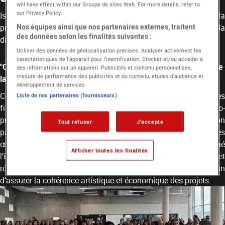
will have effect within our Groupe de sites Web. For more details, refer to
our Privacy Policy.
Isabelle Degeorges a partagé sa vision intégrée de la
Nos équipes ainsi que nos partenaires externes, traitent
production audiovisuelle, aujourd’hui indissociable de la
des données selon les finalités suivantes :
dimension internationale.
Utiliser des données de géolocalisation précises. Analyser activement les
caractéristiques de l’appareil pour l’identification. Stocker et/ou accéder à
"Chaque projet doit être pensé dans un écosystème global, de
des informations sur un appareil. Publicités et contenu personnalisés,
mesure de performance des publicités et du contenu, études d’audience et
la conception à la diffusion"
développement de services.
Cette approche repose sur un pilotage précis des budgets et des
Liste de nos partenaires (fournisseurs)
financements, sur la mise en place de modèles de co-
production adaptés à chaque partenaire, et sur une attention
Tout refuser
J'accepte
particulière portée à la distribution et à la circulation des
œuvres sur toutes les plateformes. Elle a également souligné
Afficher toutes les finalités
l’importance d’une réflexion commune avec les auteurs et
réalisateurs, dès les premières étapes de développement, afin
d’assurer la cohérence artistique et économique des projets.