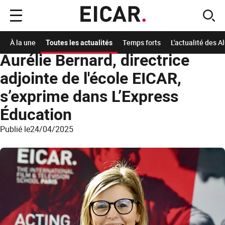
Menu
sear
principal
Accueil
A la Une
Les actualités de l'école
Aurélie Bernard, directrice adjointe d
À la une
Toutes les actualités
Temps forts
L'actualité des 
Aurélie Bernard, directrice
adjointe de l'école EICAR,
s’exprime dans L’Express
Éducation
Publié le
24/04/2025