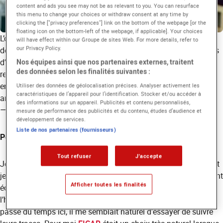
content and ads you see may not be as relevant to you. You can resurface
this menu to change your choices or withdraw consent at any time by
clicking the ["privacy preferences"] link on the bottom of the webpage [or the
floating icon on the bottom-left of the webpage, if applicable]. Your choices
L’ouverture à l’
international
fait partie de l’ADN d’EICAR depuis
will have effect within our Groupe de sites Web. For more details, refer to
our Privacy Policy.
de nombreuses année et accueille chaque année des étudiants
d’Europe et du monde entier. Nous sommes partis à la
Nos équipes ainsi que nos partenaires externes, traitent
des données selon les finalités suivantes :
rencontre d’Alexander, étudiant en
Bachelor of Fine Arts (BFA)
en provenance des Etats-Unis. Il s’est confié sur sa première
Utiliser des données de géolocalisation précises. Analyser activement les
caractéristiques de l’appareil pour l’identification. Stocker et/ou accéder à
année à Paris et ce qui l’a motivé à choisir
EICAR
.
des informations sur un appareil. Publicités et contenu personnalisés,
— Extraits de l’entretien —
mesure de performance des publicités et du contenu, études d’audience et
développement de services.
Liste de nos partenaires (fournisseurs)
Pourquoi avoir choisi
EICAR
?
Tout refuser
J'accepte
Je voulais vraiment venir dans une ville connue pour les arts et
je pense que Paris est l’une d’entre elles. Je suis spécifiquement
Afficher toutes les finalités
écrivain, j’adore écrire, c’est ma passion, et en m’intéressant à
l’histoire et au fait que de nombreux grands écrivains aient
passé du temps ici, il me semblait naturel d’essayer de suivre