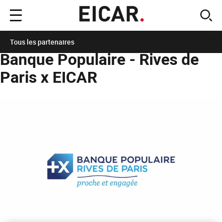
Menu
sear
principal
Accueil
L'école des industries créatives
Partenaires
Banque Populaire - Rives d
Tous les partenaires
Banque Populaire - Rives de
Paris x EICAR