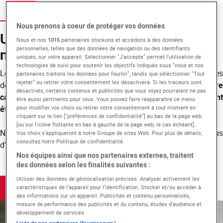
Nous prenons à coeur de protéger vos données
Un partenariat avantageux pour
Nous et nos
1015
partenaires stockons et accédons à des données
personnelles, telles que des données de navigation ou des identifiants
nos étudiants
uniques, sur votre appareil. Sélectionner "J'accepte" permet l'utilisation de
technologies de suivi pour soutenir les objectifs indiqués sous "nous et nos
Le partenariat entre EICAR Paris et la Banque Populaire - Rives
partenaires traitons les données pour fournir", tandis que sélectionner "Tout
rejeter" ou retirer votre consentement les désactivera. Si les traceurs sont
de Paris vise à permettre à nos étudiants d'
étudier sur notr
désactivés, certains contenus et publicités que vous voyez pourraient ne pas
campus en toute sérénité
et de bénéficier de
taux d'emprun
être aussi pertinents pour vous. Vous pouvez faire réapparaître ce menu
étudiant très attractifs
et
sans frais de dossier
.
pour modifier vos choix ou retirer votre consentement à tout moment en
cliquant sur le lien ["préférences de confidentialité"] au bas de la page web
[ou sur l'icône flottante en bas à gauche de la page web, le cas échéant].
N'hésitez pas à
contacter Élodie Duarte
pour plu
Vos choix s'appliqueront à notre Groupe de sites Web. Pour plus de détails,
consultez notre Politique de confidentialité.
d'information.
Nos équipes ainsi que nos partenaires externes, traitent
des données selon les finalités suivantes :
Utiliser des données de géolocalisation précises. Analyser activement les
Contacter Élodie Duarte
caractéristiques de l’appareil pour l’identification. Stocker et/ou accéder à
des informations sur un appareil. Publicités et contenu personnalisés,
mesure de performance des publicités et du contenu, études d’audience et
développement de services.
Liste de nos partenaires (fournisseurs)