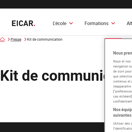
L'école
Formations
Al
Accueil
Presse
Kit de communication
Nous pren
Nous et nos
navigation ou
Kit de communicati
de suivi pour
que sélection
contenus et 
réapparaître
["préférences
cas échéant]
confidentiali
Nos équipe
suivantes 
Utiliser des
l’identificat