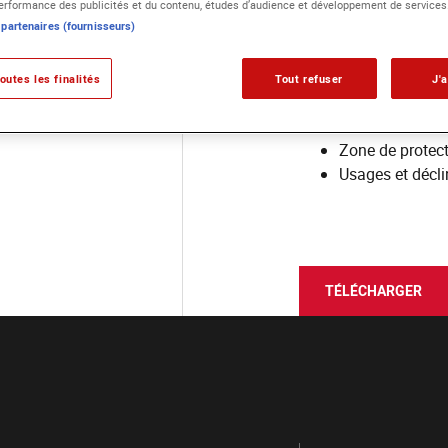
rformance des publicités et du contenu, études d’audience et développement de services
 partenaires (fournisseurs)
Les guidel
outes les finalités
Tout refuser
J'
Interdits
Zone de protect
Usages et décl
TÉLÉCHARGER