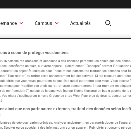
ternance
Campus
Actualités
search
ons à coeur de protéger vos données
1015
partenaires stockons et accédons à des données personnelles, telles que des donné
 des identifiants uniques, sur votre appareil. Sélectionner "J'accepte" permet l'utilisation
on
 soutenir les objectifs indiqués sous "nous et nos partenaires traitons les données pour fou
ner "Tout rejeter" ou retirer votre consentement les désactivera. Si les traceurs sont désa
publicités que vous voyez pourraient ne pas être aussi pertinents pour vous. Vous pouvez f
 ce menu pour modifier vos choix ou retirer votre consentement à tout moment en cliquant 
 de confidentialité"] au bas de la page web [ou sur l'icône flottante en bas à gauche de la 
. Vos choix s'appliqueront à notre Groupe de sites Web. Pour plus de détails, consultez not
té.
s ainsi que nos partenaires externes, traitent des données selon les fi
:
 données de géolocalisation précises. Analyser activement les caractéristiques de l’apparei
ion. Stocker et/ou accéder à des informations sur un appareil. Publicités et contenu person
Presse
Communiqués de presse
Kit de communication