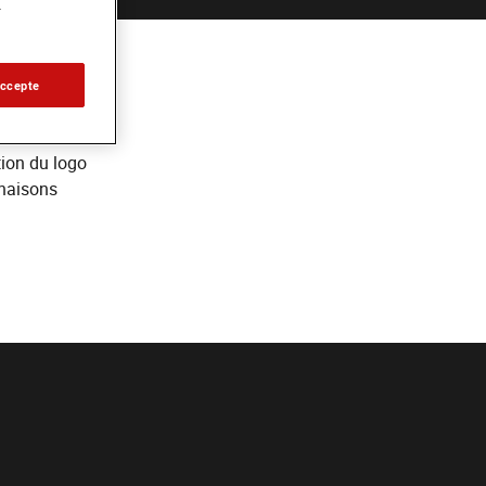
.
ines
accepte
ion du logo
inaisons