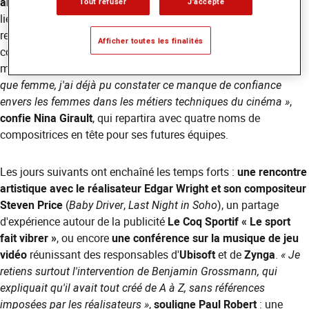
animée par le collectif Troisième Autrice
a dressé un état des
Tout refuser
J'accepte
lieux aussi éclairant qu'alarmant : alors que les femmes
représentent une large majorité des diplômés des
Afficher toutes les finalités
conservatoires, seul un film sur dix confie sa composition
musicale à une compositrice.
« En tant qu'étudiante, et en tant
que femme, j'ai déjà pu constater ce manque de confiance
envers les femmes dans les métiers techniques du cinéma »
,
confie Nina Girault
, qui repartira avec quatre noms de
compositrices en tête pour ses futures équipes.
Les jours suivants ont enchaîné les temps forts :
une rencontre
artistique avec le réalisateur Edgar Wright et son compositeur
Steven Price
(
Baby Driver
,
Last Night in Soho
), un partage
d'expérience autour de la publicité
Le Coq Sportif « Le sport
fait vibrer »
, ou encore
une conférence sur la musique de jeu
vidéo
réunissant des responsables d'
Ubisoft
et de
Zynga
.
« Je
retiens surtout l'intervention de Benjamin Grossmann, qui
expliquait qu'il avait tout créé de A à Z, sans références
imposées par les réalisateurs »
,
souligne Paul Robert
: une