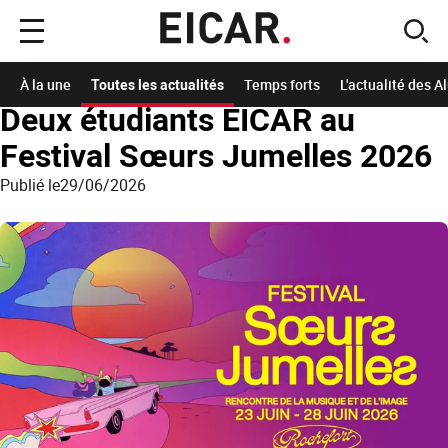
Menu
sear
principal
Accueil
A la Une
Les actualités de l'école
Deux étudiants EICAR au Festival S
À la une
Toutes les actualités
Temps forts
L'actualité des 
Deux étudiants EICAR au
Festival Sœurs Jumelles 2026
Publié le
29/06/2026