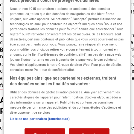
Nous prenons à coeur de protéger vos données
étudiants issus d'une quinzaine de grandes écoles y sont
Nous et nos
1015
partenaires stockons et accédons à des données
accueillis au cœur des rencontres professionnelles — et EICAR
personnelles, telles que des données de navigation ou des identifiants
en fait partie.
uniques, sur votre appareil. Sélectionner "J'accepte" permet l'utilisation de
technologies de suivi pour soutenir les objectifs indiqués sous "nous et nos
partenaires traitons les données pour fournir", tandis que sélectionner "Tout
Cette année,
Paul Robert
et
Nina Girault
, tous deux e
rejeter" ou retirer votre consentement les désactivera. Si les traceurs sont
désactivés, certains contenus et publicités que vous voyez pourraient ne pas
deuxième année de
être aussi pertinents pour vous. Vous pouvez faire réapparaître ce menu
Bachelor Réalisation cinéma et audiovisuel
, ont représenté
pour modifier vos choix ou retirer votre consentement à tout moment en
cliquant sur le lien ["préférences de confidentialité"] au bas de la page web
l'école. Entre le volet grand public (concerts, projections et
[ou sur l'icône flottante en bas à gauche de la page web, le cas échéant].
rencontres en ville) et le volet professionnel (tables rondes,
Vos choix s'appliqueront à notre Groupe de sites Web. Pour plus de détails,
consultez notre Politique de confidentialité.
débats, masterclass et ateliers), ils reviennent sur une
expérience qui a nourri, et parfois bousculé, leur regard de
Nos équipes ainsi que nos partenaires externes, traitent
des données selon les finalités suivantes :
futurs réalisateurs.
Utiliser des données de géolocalisation précises. Analyser activement les
Au cœur des rencontres
caractéristiques de l’appareil pour l’identification. Stocker et/ou accéder à
des informations sur un appareil. Publicités et contenu personnalisés,
professionnelles
mesure de performance des publicités et du contenu, études d’audience et
développement de services.
Liste de nos partenaires (fournisseurs)
Le festival a d'abord été, pour nos deux étudiants, une plongée
dans les coulisses de la création. Dès l'ouverture,
une rencontre