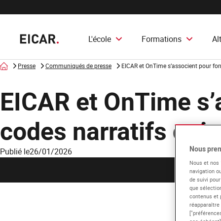
L'école
Formations
Al
Accueil
Presse
Communiqués de presse
EICAR et OnTime s’associent pour for
EICAR et OnTime s’
codes narratifs qui 
Nous pren
Publié le
26/01/2026
Nous et nos
navigation ou
de suivi pour
que sélection
contenus et 
réapparaître
["préférences