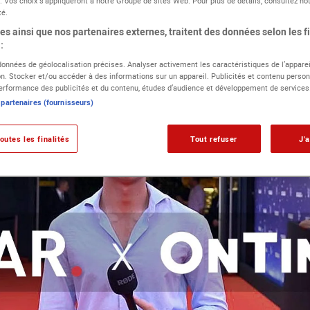
. Vos choix s'appliqueront à notre Groupe de sites Web. Pour plus de détails, consultez not
té.
s ainsi que nos partenaires externes, traitent des données selon les fi
:
 données de géolocalisation précises. Analyser activement les caractéristiques de l’apparei
ion. Stocker et/ou accéder à des informations sur un appareil. Publicités et contenu person
rformance des publicités et du contenu, études d’audience et développement de services
 partenaires (fournisseurs)
outes les finalités
Tout refuser
J'