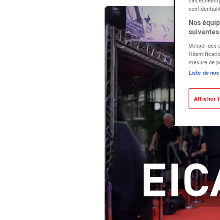
cas échéant]
confidentiali
Nos équipe
suivantes 
Utiliser des
l’identificat
mesure de pe
Liste de nos
Afficher t