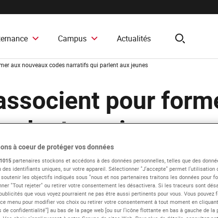
ternance
Campus
Actualités
search
mer aux nouveaux codes narratifs qui parlent aux jeunes
associent pour form
parlent aux jeunes
ons à coeur de protéger vos données
1015
partenaires stockons et accédons à des données personnelles, telles que des donné
Presse
Communiqués de presse
Kit de communication
 des identifiants uniques, sur votre appareil. Sélectionner "J'accepte" permet l'utilisation
 soutenir les objectifs indiqués sous "nous et nos partenaires traitons les données pour fou
ner "Tout rejeter" ou retirer votre consentement les désactivera. Si les traceurs sont désa
publicités que vous voyez pourraient ne pas être aussi pertinents pour vous. Vous pouvez f
 ce menu pour modifier vos choix ou retirer votre consentement à tout moment en cliquant 
 de confidentialité"] au bas de la page web [ou sur l'icône flottante en bas à gauche de la 