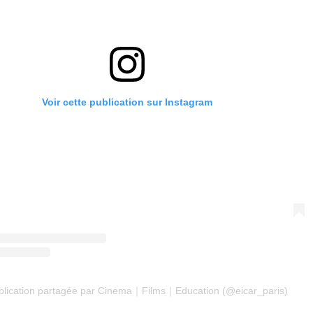
Voir cette publication sur Instagram
blication partagée par Cinema｜Films｜Education (@eicar_paris)