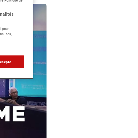
re Politique de
nalités
l pour
nalisés,
.
accepte