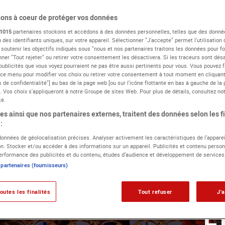
ons à coeur de protéger vos données
1015
partenaires stockons et accédons à des données personnelles, telles que des donné
 des identifiants uniques, sur votre appareil. Sélectionner "J'accepte" permet l'utilisation
 soutenir les objectifs indiqués sous "nous et nos partenaires traitons les données pour fou
ner "Tout rejeter" ou retirer votre consentement les désactivera. Si les traceurs sont désa
publicités que vous voyez pourraient ne pas être aussi pertinents pour vous. Vous pouvez f
 ce menu pour modifier vos choix ou retirer votre consentement à tout moment en cliquant 
 de confidentialité"] au bas de la page web [ou sur l'icône flottante en bas à gauche de la 
. Vos choix s'appliqueront à notre Groupe de sites Web. Pour plus de détails, consultez not
té.
s ainsi que nos partenaires externes, traitent des données selon les fi
:
 données de géolocalisation précises. Analyser activement les caractéristiques de l’apparei
ion. Stocker et/ou accéder à des informations sur un appareil. Publicités et contenu person
rformance des publicités et du contenu, études d’audience et développement de services
 partenaires (fournisseurs)
outes les finalités
Tout refuser
J'