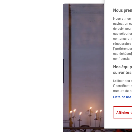
Nous pren
Nous et nos
navigation ou
de suivi pour
que sélection
contenus et 
réapparaître
["préférences
cas échéant]
confidentiali
Nos équipe
suivantes 
Utiliser des
l’identificat
mesure de pe
Liste de nos
Afficher t