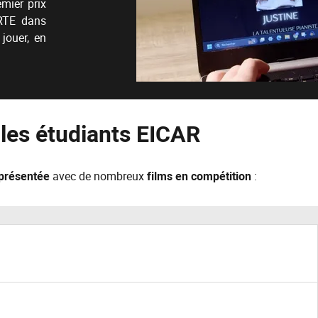
emier prix
ARTE dans
 jouer, en
 les étudiants EICAR
eprésentée
avec de nombreux
films en compétition
: