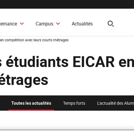
ternance
Campus
Actualités
search
 en compétition avec leurs courts métrages
s étudiants EICAR e
étrages
Toutes les actualités
Temps forts
L'actualité des Alu