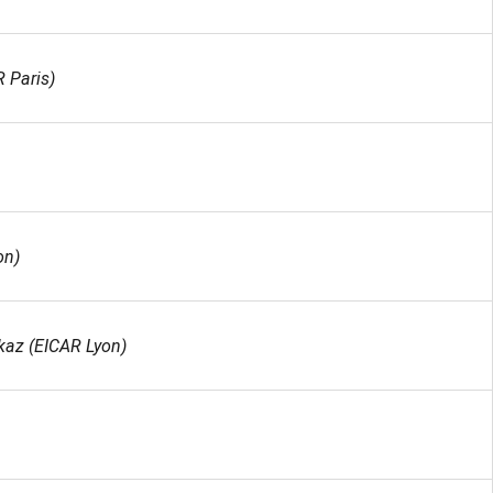
R Paris)
on)
kaz (EICAR Lyon)