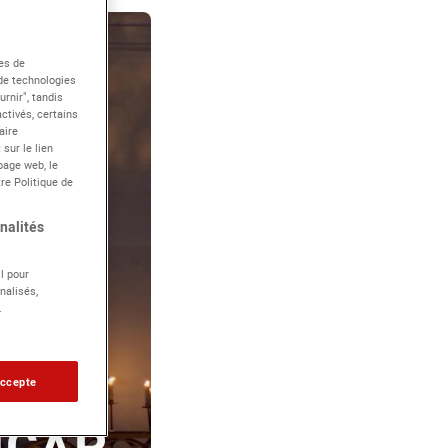
es de
 de technologies
rnir", tandis
ctivés, certains
aire
sur le lien
page web, le
re Politique de
nalités
l pour
nalisés,
.
accepte