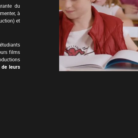
grante du
menter, à
uction) et
 étudiants
eurs films
oductions
n de leurs