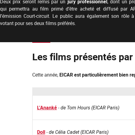
Deux prix seront remis par un
jury professionnel
, dont un pr
qui permettra au film primé d’être acheté et diffusé par 
l’émission Court-circuit. Le public aura également son rôle à
votant pour ses deux films préférés.
Les films présentés par
Cette année,
EICAR est particulièrement bien r
L’Ananké
-
de Tom Hours (EICAR Paris)
Doll
-
de Célia Cadet (EICAR Paris)