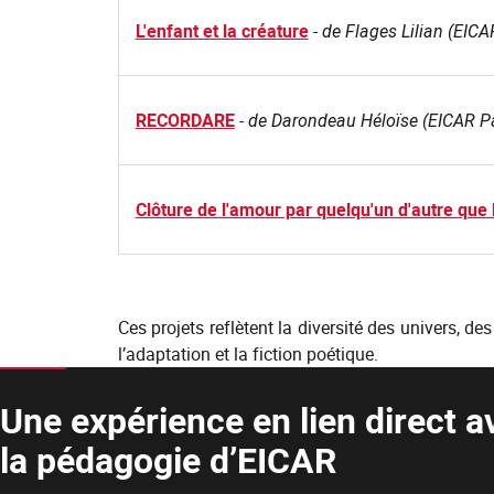
L'enfant et la créature
-
de Flages Lilian (EICA
RECORDARE
-
de Darondeau Héloïse (EICAR Pa
Clôture de l'amour par quelqu'un d'autre qu
Ces projets reflètent la diversité des univers, d
l’adaptation et la fiction poétique.
Une expérience en lien direct a
la pédagogie d’EICAR