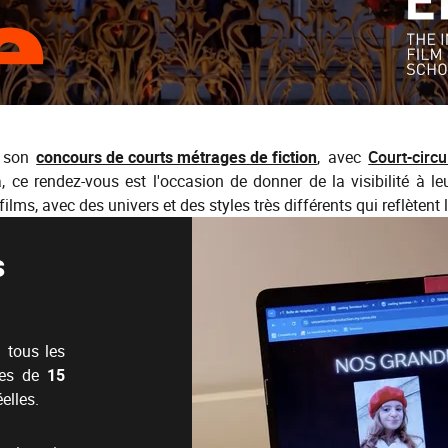
e son
concours de courts métrages de fiction
, avec
Court-circu
ce rendez-vous est l'occasion de donner de la visibilité à leu
ilms, avec des univers et des styles très différents qui reflètent
s
à tous les
ges de
15
elles.