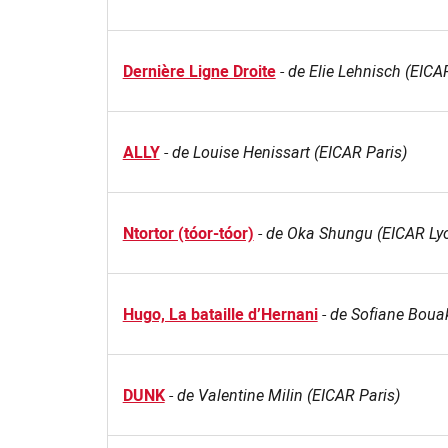
Dernière Ligne Droite
-
de Elie Lehnisch (EICA
ALLY
-
de Louise Henissart (EICAR Paris)
Ntortor (tóor-tóor)
-
de Oka Shungu (EICAR Ly
Hugo, La bataille d’Hernani
-
de Sofiane Boua
DUNK
-
de Valentine Milin (EICAR Paris)