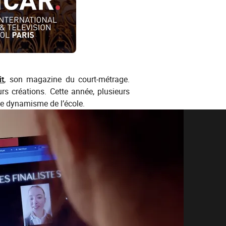
it
, son magazine du court-métrage.
rs créations. Cette année, plusieurs
 le dynamisme de l’école.