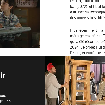
(2010), Tout le monde
bar (2022), et Haut l
d’affiner sa techniqu
des univers très diffé
Plus récemment, il a
métrage réalisé par E
qui a été récompensé
2024. Ce projet illustr
l’école, et confirme 
ir
eurs
ge. Les