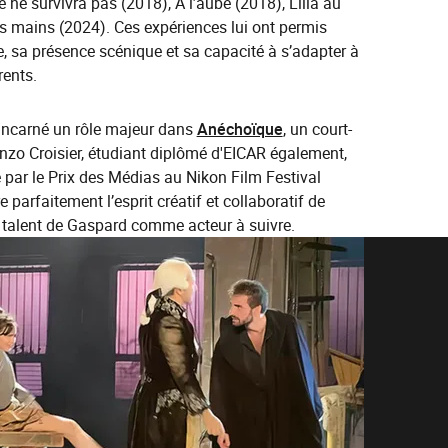
 ne survivra pas (2018), À l’aube (2018), Lilia au
es mains (2024). Ces expériences lui ont permis
e, sa présence scénique et sa capacité à s’adapter à
rents.
 incarné un rôle majeur dans
Anéchoïque
, un court-
nzo Croisier, étudiant diplômé d'EICAR également,
 par le Prix des Médias au Nikon Film Festival
e parfaitement l’esprit créatif et collaboratif de
le talent de Gaspard comme acteur à suivre.