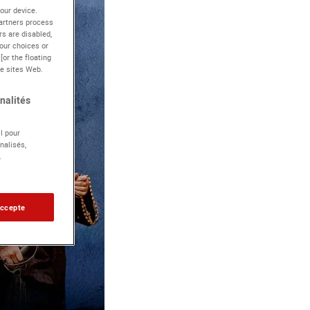
our device.
partners process
rs are disabled,
our choices or
[or the floating
de sites Web.
nalités
l pour
nalisés,
.
accepte