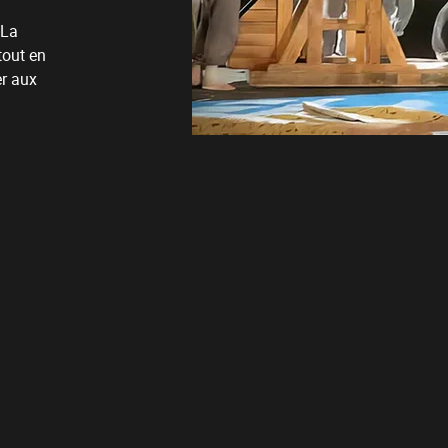
 La
tout en
er aux