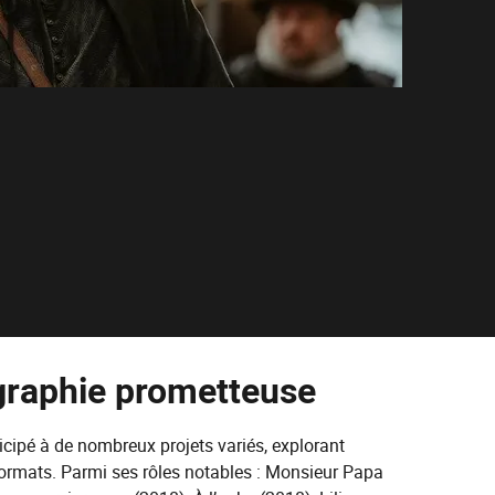
graphie prometteuse
cipé à de nombreux projets variés, explorant
formats. Parmi ses rôles notables : Monsieur Papa