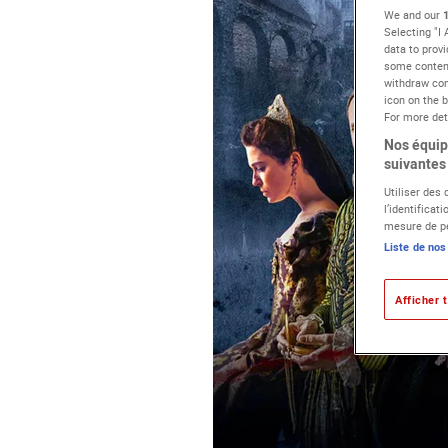
We and our
Selecting "I
data to provi
some content
withdraw con
icon on the b
For more deta
Nos équipe
suivantes 
Utiliser des
l’identificat
mesure de pe
Liste de nos
Afficher t