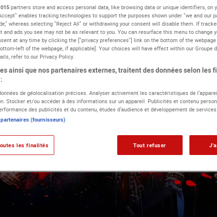
1015
partners store and access personal data, like browsing data or unique identifiers, on y
 Accept" enables tracking technologies to support the purposes shown under "we and our 
de," whereas selecting "Reject All" or withdrawing your consent will disable them. If tracke
 and ads you see may not be as relevant to you. You can resurface this menu to change y
sent at any time by clicking the ["privacy preferences"] link on the bottom of the webpage 
ottom-left of the webpage, if applicable]. Your choices will have effect within our Groupe 
ils, refer to our Privacy Policy.
s ainsi que nos partenaires externes, traitent des données selon les fi
:
 données de géolocalisation précises. Analyser activement les caractéristiques de l’apparei
ion. Stocker et/ou accéder à des informations sur un appareil. Publicités et contenu person
rformance des publicités et du contenu, études d’audience et développement de services
 partenaires (fournisseurs)
outes les finalités
Tout refuser
J'