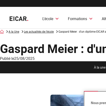
L'école
Formations
Al
Accueil
A la Une
Les actualités de l'école
Gaspard Meier : d'un diplôme EICAR a
Gaspard Meier : d'u
Publié le
25/08/2025
À la une
Nous pren