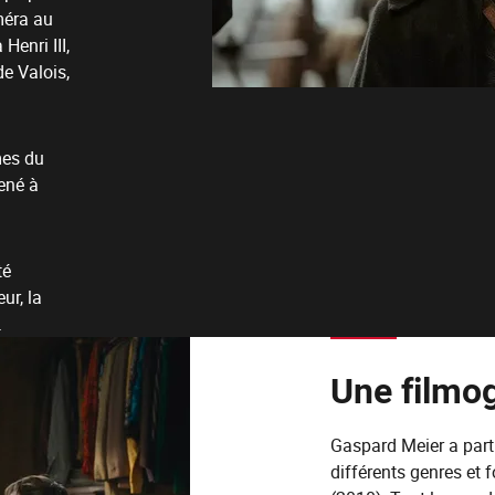
méra au
Henri III,
e Valois,
mes du
ené à
té
ur, la
.
Une filmo
Gaspard Meier a parti
différents genres et 