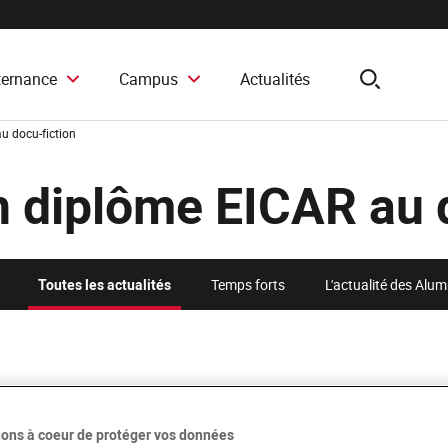
ternance
Campus
Actualités
search
u docu-fiction
n diplôme EICAR au 
Toutes les actualités
Temps forts
L'actualité des Alu
ons à coeur de protéger vos données