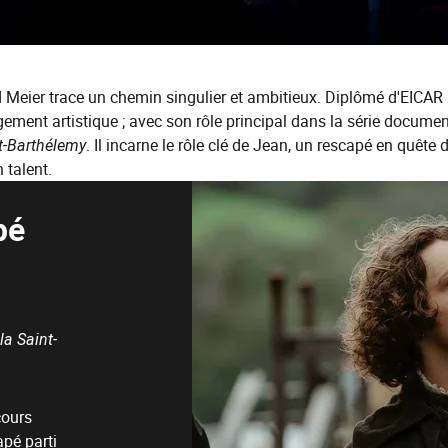
eier trace un chemin singulier et ambitieux. Diplômé d'EICAR Par
gement artistique ; avec son rôle principal dans la série docume
t-Barthélemy
. Il incarne le rôle clé de Jean, un rescapé en quête
 talent.
pé
la Saint-
cours
apé parti